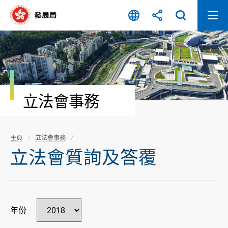
跳
至
內
容
開
始
立法會事務
主頁
立法會事務
立法會質詢及答覆
年份