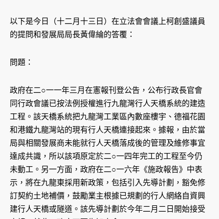
以下是今日（十二月十三日）在立法會會議上柯創盛議員
的提問和發展局局長黃偉綸的答覆：
問題：
政府在二○一一年三月在憲報刊登公告，公布行政長官會
同行政會議已按法例授權進行九龍灣行人天橋系統的建造
工程。該天橋系統把九龍灣工業區內數座樓宇、德福花園
和港鐵九龍灣站的現有行人天橋連接起來。據報，由於當
局與相關發展商未能就行人天橋落成後的管理及維修事宜
達成共識，所以該項原定於二○一四年完工的工程至今仍
未動工。另一方面，政府在二○一六年《施政報告》中表
示，將在九龍東採用新政策，包括引入先導計劃，豁免修
訂契約土地補價，鼓勵業主根據已規劃的行人網絡自資興
建行人天橋或隧道。該先導計劃於今年二月二日開始接受