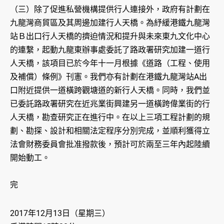
（三）除了促進私營機構提供行人連接外，政府有計劃在
九龍灣商貿區及其周邊加建行人天橋。為紓緩港鐵九龍灣
站Ｂ出口行人天橋的擠迫情況和提升與未來東九文化中心
的連繫，起動九龍東辦事處委託了路政署研究加建一道行
人天橋，該項目已於今年十一月根據《道路（工程、使用
及補償）條例》刊憲。我們亦有計劃在港鐵九龍灣站A出
口附近提供一道橫跨觀塘道的新行人天橋。同時，我們並
已委託路政署研究在近兆業街興建另一道橫跨偉業街的行
人天橋，勘查研究正在進行中。在以上三項工程計劃的規
劃、勘探、設計和相關法定程序分別完成，並順利獲得立
法會財務委員會批准撥款後，預計可於兩至三年內起陸續
開始動工。
完
2017年12月13日（星期三）