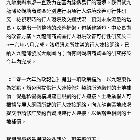
九龍東辦事處一直致力在區內締造易行的環境。我們就九
龍灣及觀塘商貿區分別進行兩項行人環境改善可行性研
究，檢視現時的行人環境及交通狀況，預測未來流量的增
長，以推出一個整體的改善框架，包括建議短、中及長期
的改善方案。九龍灣商貿區行人環境改善可行性研究於二
○一六年八月完成，該項研究所建議的行人連接網絡，已
納入九龍灣發展大綱圖內；而有關觀塘商貿區的研究將於
今年內完成。
《二零一六年施政報告》提出一項政策措施，以九龍東作
為試點，豁免因提供行人連接修訂契約所須繳付的土地補
價，促進私營機構興建已規劃的行人連接。土地業權人可
根據發展大綱圖所載的行人連接網絡，向九龍東區地政處
提交申請修訂契約自資興建行人連接，以獲豁免相關的土
地補價。
就柯創盛議員提問的各部分，現答覆如下：