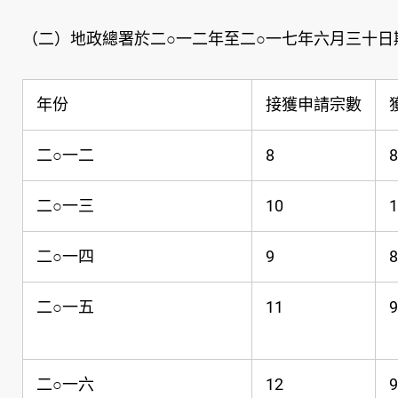
（二）地政總署於二○一二年至二○一七年六月三十
年份
接獲申請宗數
二○一二
8
8
二○一三
10
1
二○一四
9
8
二○一五
11
9
二○一六
12
9