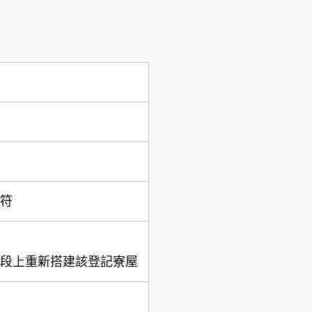
符
段上重新搭建該登記寮屋