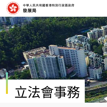
跳
至
內
容
開
始
立法會事務