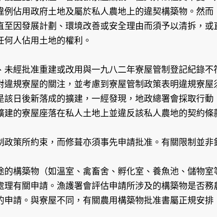
違例佔用政府土地及屬於私人農地上的違契構築物。然而
直至因發展計劃、環境改善或安全理由而須予以清拆，或
任何人佔用土地的權利。
、未經批准重建或改用與一九八二年寮屋管制登記紀錄不
對違規寮屋的關注，並考慮到寮屋管制政策表明違規寮屋
是該日後新落成的擴建，一經發現，地政總署會採取行動
擴建的寮屋座落在私人土地上並違反該私人農地的契約條
制政策所約束，而修葺亦須事先申請批准。有關限制並非
途的構築物（如溫室、禽畜舍、孵化室、養魚池、儲物室
處理有關申請。漁護署會評估申請所涉及的構築物是否務
的申請。與寮屋不同，有關農用構築物批准書屬正規安排