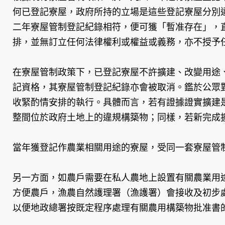
何已登記寮屋，政府所持的立場是這些登記寮屋分別
二年寮屋管制登記紀錄相符，便可獲「暫准存在」，
排，並無訂立任何法律權利或權益或義務，亦不授予
在寮屋管制政策下，已登記寮屋不許擴建、改變用途
記資格，其寮屋管制登記紀錄亦會被取消。鑑於公眾
收緊酌情安排的執行。具體而言，若有證據證實擴建
整間位於政府土地上的違規構築物；同樣，若新完成
當年獲登記作農業相關用途的寮屋，受同一套寮屋管
另一方面，如農戶需要在私人農地上設置有關農業用
方便農戶，漁農自然護理署（漁護署）會接收及初步
以便地政總署按既定程序處理有關農用構築物批准書