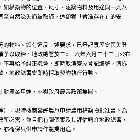
，如構築物的位置、尺寸、建築物料及用途與一九八
直至自然流失而被取締。這類獲「暫准存在」的安
符的物料。如有違反上述要求，已登記寮屋會喪失登
須予以取締，地政總署於二○一六年六月二十二日公布
，不再給予糾正機會，即時取消寮屋登記編號，清拆
款，地政總署會即時採取契約執行行動。
針對農業用途，亦與政府農業政策無關。
等），現時機制容許農戶申請農用構築物批准書。為
農所必需，並且把有關個案及其評估轉介地政總署，
，亦確保只供申請作農業用途。