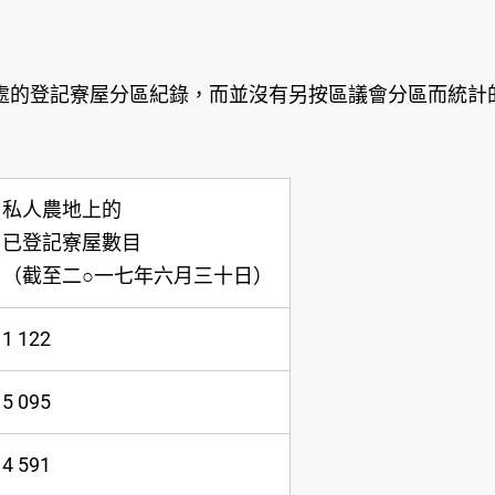
處的登記寮屋分區紀錄，而並沒有另按區議會分區而統計
私人農地上的
已登記寮屋數目
（截至二○一七年六月三十日）
1 122
5 095
4 591