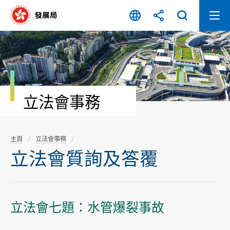
跳
至
內
容
開
始
立法會事務
主頁
立法會事務
立法會質詢及答覆
立法會七題：水管爆裂事故