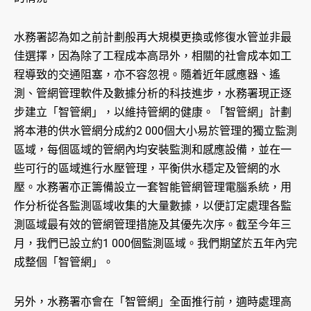
水務署認為如之前計劃般再大規模更換或修復水管並非最
佳選擇，因為除了工程成本高昂外，相關的社會成本如工
程導致的交通阻塞，亦不容忽視。隨着近年感應器、遙
測、管網管理軟件及數據分析的科技進步，水務署現正逐
步建立「智管網」，以維持管網的健康。「智管網」計劃
將本港的供水管網分成約2 000個大小易於管理的獨立監測
區域，每個區域的管網內均安裝監測和感應設備，並在一
些可行的區域進行水壓管理，平衡供水穩定及管網的水
壓。水務署亦正籌備設立一套智能管網管理電腦系統，用
作分析從各監測區域收集的大量數據，以便訂定處理各監
測區域最有效的管網管理措施及其優先次序。截至今年三
月，我們已設立約1 000個監測區域。我們期望於五年內完
成整個「智管網」。
另外，水務署亦會在「智管網」全面推行前，適時處理高