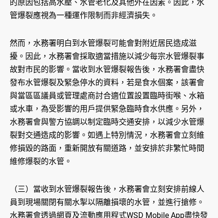
的原因包括高水壓、水管老化及其他外在因素。因此，水
管爆裂應視為一種運作限制而非經濟損失。
然而，水務署明白到水管爆裂可能會對附近居民造成滋
擾。因此，水務署會採取適當措施以減少每宗水管爆裂事
故對市民的影響。當收到水管爆裂報告後，水務署會盡快
發布水管爆裂及緊急停水的資料，若是食水個案，該署會
與當區區議員或管理處商討合適位置設置臨時街喉、水箱
或水車，為受影響的用戶提供緊急臨時食水供應。另外，
水務署會與警方協調以制定臨時交通安排，以減少水管爆
裂對交通造成的影響。如遇上特別情況，水務署會立刻維
修損毀的路面，重新開放有關道路，並安排於非繁忙時間
維修爆裂的水管。
（三）當收到水管爆裂報告後，水務署會立刻安排前線人
員到現場關閉有關水掣以隔離損壞的水管，並進行搶修。
水務署會透過網頁及流動應用程式WSD Mobile App盡快發