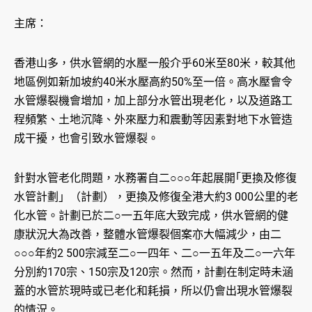
主席：
香港山多，供水管網的水壓一般介乎60米至80米，較其他
地區例如新加坡約40米水壓高約50%至一倍。高水壓會令
水管爆裂機會增加，加上部分水管出現老化，以及道路工
程頻繁、土地沉降、外來壓力和震動等因素對地下水管造
成干擾，也會引致水管爆裂。
針對水管老化問題，水務署自二○○○年起展開｢更換及修復
水管計劃」（計劃），更換及修復全港大約3 000公里的老
化水管。計劃已於二○一五年底大致完成，供水管網的健
康狀況大為改善，整體水管爆裂個案亦大幅減少，由二
○○○年約2 500宗減至二○一四年、二○一五年及二○一六年
分別約170宗、150宗及120宗。然而，計劃在制定時未涵
蓋的水管於現時或已老化和耗損，所以仍會出現水管爆裂
的情況。