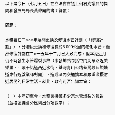
以下是今日（七月五日）在立法會會議上何君堯議員的提
問和發展局局長黃偉綸的書面答覆：
問題：
水務署在二○○○年展開更換及修復水管計劃（「修復計
劃」），分階段更換和修復長約3 000公里的老化水管。雖
然修復計劃在二○一五年十二月已大致完成，但本港近月
仍不時發生水管爆裂事故（事發地點包括屯門湖翠路近美
樂里、西環干諾道西近水街、荃灣青山公路荃灣段及觀塘
道東行近啟業邨對開），造成區內交通擠塞和嚴重滋擾附
近居民的日常生活。就此，政府可否告知本會：
（一）本年初至今，水務署接獲多少宗水管爆裂的報告
（並按區議會分區列出分項數字）；