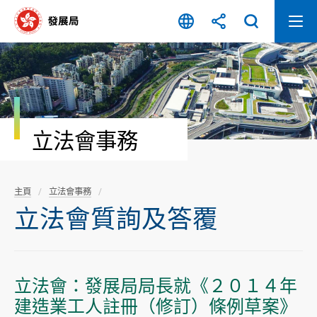
跳
至
內
容
開
始
立法會事務
主頁
立法會事務
立法會質詢及答覆
立法會：發展局局長就《２０１４年
建造業工人註冊（修訂）條例草案》