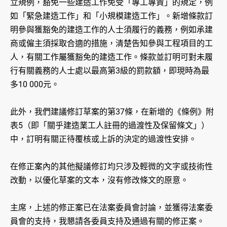
立規例，豁免一些建造工作免受「專工專責」的規定，例
如「緊急建造工作」和「小規模建造工作」。新增條款訂
明參與獲豁免的建造工作的人士須履行的義務，例如承建
商或僱主須採取合適的措施，清楚告知參與工程項目的工
人，有關工作屬獲豁免的建造工作。條款並訂明可對未履
行有關義務的人士處以最高第3級的罰款額，即現時為最
多10 000元。
此外，我們建議修訂草案的第37條，在新增的《條例》附
表5（即「關乎建造業工人註冊的過渡性及保留條文」）
中，訂明有關正待覆核或上訴的決定的過渡性安排。
在修正案內的其他擬議修訂均只涉及輕微的文字或技術性
改動，以優化草案的文本，沒有修改條文的原意。
主席，上述的修正案已在法案委員會討論，並獲得法案委
員會的支持，我懇請各委員支持及通過有關的修正案。