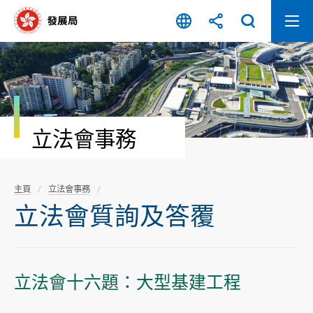
跳
至
內
容
開
始
立法會事務
主頁
立法會事務
立法會質詢及答覆
立法會十六題：大型基建工程