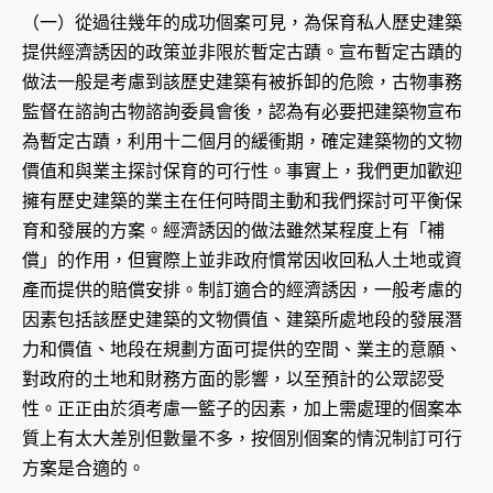
（一）從過往幾年的成功個案可見，為保育私人歷史建築
提供經濟誘因的政策並非限於暫定古蹟。宣布暫定古蹟的
做法一般是考慮到該歷史建築有被拆卸的危險，古物事務
監督在諮詢古物諮詢委員會後，認為有必要把建築物宣布
為暫定古蹟，利用十二個月的緩衝期，確定建築物的文物
價值和與業主探討保育的可行性。事實上，我們更加歡迎
擁有歷史建築的業主在任何時間主動和我們探討可平衡保
育和發展的方案。經濟誘因的做法雖然某程度上有「補
償」的作用，但實際上並非政府慣常因收回私人土地或資
產而提供的賠償安排。制訂適合的經濟誘因，一般考慮的
因素包括該歷史建築的文物價值、建築所處地段的發展潛
力和價值、地段在規劃方面可提供的空間、業主的意願、
對政府的土地和財務方面的影響，以至預計的公眾認受
性。正正由於須考慮一籃子的因素，加上需處理的個案本
質上有太大差別但數量不多，按個別個案的情況制訂可行
方案是合適的。