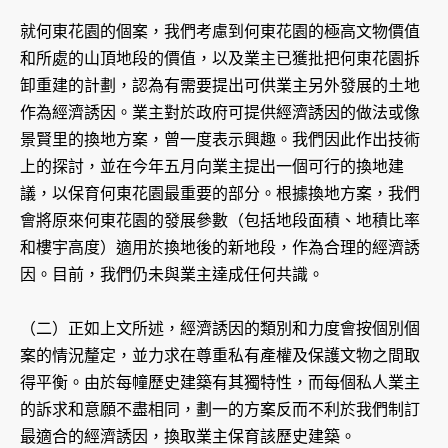
就何東花園的個案，我們考慮到何東花園的極高文物價值
和所處的山頂地段的價值，以及業主已獲批把何東花園拆
卸重建的計劃，認為有需要提出可供業主另外發展的土地
作為經濟誘因。業主對於政府可提供經濟誘因的做法或像
景賢里的換地方案，曾一度表示興趣。我們因此作出技術
上的探討，並在今年五月向業主提出一個可行的換地建
議，以保育何東花園最重要的部分。根據換地方案，我們
會將原來何東花園的發展參數（包括地段面積、地積比率
和樓宇高度）適用於換地後的新地段，作為合理的經濟誘
因。目前，我們仍未與業主達成任何共識。
（二）正如上文所述，經濟誘因的類別和力度會按個別個
案的情況釐定，並力求在尊重私有產權及保護文物之間取
得平衡。由於每幢歷史建築有其獨特性，而每個私人業主
的訴求和意願不盡相同，劃一的方案反而不利於我們制訂
最適合的經濟誘因，換取業主保育該歷史建築。