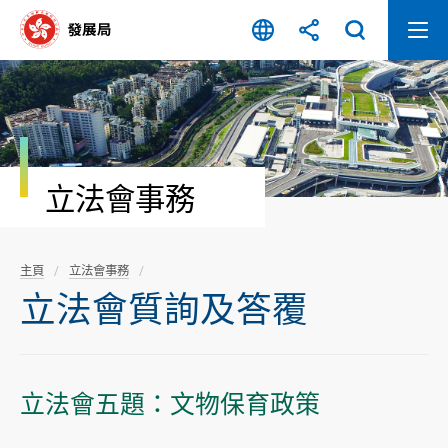
跳
至
內
容
開
始
立法會事務
主頁
立法會事務
立法會質詢及答覆
立法會五題：文物保育政策