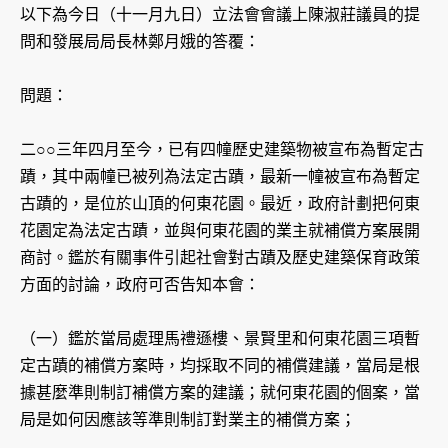
以下為今日（十一月九日）立法會會議上陳淑莊議員的提
問和發展局局長林鄭月娥的答覆：
問題：
二○○三年四月至今，已有四幢歷史建築物被宣布為暫定古
蹟，其中兩幢已被列為法定古蹟，最新一幢被宣布為暫定
古蹟的，是位於山頂的何東花園。最近，政府計劃把何東
花園定為法定古蹟，並與何東花園的業主就補償方案展開
商討。鑑於有關事件引起社會對古蹟及歷史建築保育政策
方面的討論，政府可否告知本會：
（一）鑑於當局處理馬禮遜樓、景賢里和何東花園三項暫
定古蹟的補償方案時，均採取不同的補償建議，當局是根
據甚麼準則制訂補償方案的建議；就何東花園的個案，當
局是如何因應該等準則制訂對業主的補償方案；