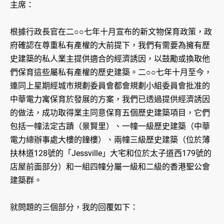
主席：
根據行政長官在二○○七年十月宣布的新文物保育政策，政
府確認在尊重私有產權的大前提下，我們有需要為擁有歷
史建築的私人業主提供適合的經濟誘因，以鼓勵或換取他
們保育這些屬私有產權的歷史建築。二○○七年十月至今，
連同上星期經城市規劃委員會都會規劃小組委員會批准的
中華電力寓保育於發展的方案，我們已透過提供經濟誘因
的做法，成功取得業主同意保育五個歷史建築項目，它們
包括一幢法定古蹟（景賢里）、一幢一級歷史建築（中華
電力總辦事處大樓的鐘樓）、兩幢三級歷史建築（位於薄
扶林道128號的「Jessville」大宅和位於太子道西179號的
店屋前面部分）和一組四幢分屬一級和二級的香港聖公會
建築群。
就問題的三個部分，我的回覆如下：