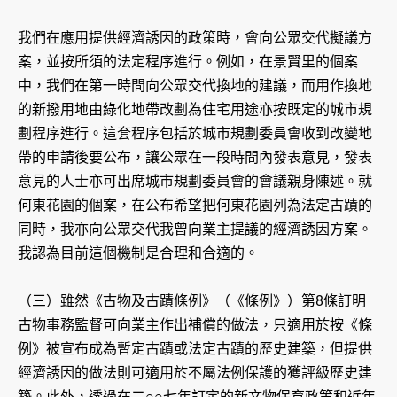
我們在應用提供經濟誘因的政策時，會向公眾交代擬議方
案，並按所須的法定程序進行。例如，在景賢里的個案
中，我們在第一時間向公眾交代換地的建議，而用作換地
的新撥用地由綠化地帶改劃為住宅用途亦按既定的城市規
劃程序進行。這套程序包括於城市規劃委員會收到改變地
帶的申請後要公布，讓公眾在一段時間內發表意見，發表
意見的人士亦可出席城市規劃委員會的會議親身陳述。就
何東花園的個案，在公布希望把何東花園列為法定古蹟的
同時，我亦向公眾交代我曾向業主提議的經濟誘因方案。
我認為目前這個機制是合理和合適的。
（三）雖然《古物及古蹟條例》（《條例》）第8條訂明
古物事務監督可向業主作出補償的做法，只適用於按《條
例》被宣布成為暫定古蹟或法定古蹟的歷史建築，但提供
經濟誘因的做法則可適用於不屬法例保護的獲評級歷史建
築。此外，透過在二○○七年訂定的新文物保育政策和近年