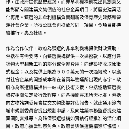
作，由政府提供歷史建築，而非牟利機構則提出具創意又
能彰顯有關建築文物價值的社會企業項目，將歷史建築活
化再用。獲選的非牟利機構負責翻新及保育歷史建築和營
運社會企業，所得盈餘會再投放於同一項目，令項目能持
續推行，惠及社區。
作為合作伙伴，政府為獲選的非牟利機構提供財政資助，
包括在有需要時，向獲選機構提供一次過撥款，以應付建
築物大型翻新工程的部分或全部費用；向建築物收取象徵
式租金；以及提供上限為５００萬元的一次過撥款，以應
付社會企業的開辦成本和在首兩年營運所出現的赤字。政
府亦為獲選機構提供一站式的技術支援，包括協助獲選機
構按相關法定及行政程序，向各機關尋求所需批准，包括
向古物諮詢委員會提交文物影響評估報告、就建議用途向
城市規劃委員會提出規劃申請，及向建築事務監督提交建
築圖則審批等。為確保獲選機構如實執行經批准的活化項
目，政府亦擔當監察角色。政府會與獲選機構簽訂協議，