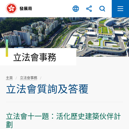
跳
至
內
容
開
始
立法會事務
主頁
立法會事務
立法會質詢及答覆
立法會十一題：活化歷史建築伙伴計
劃