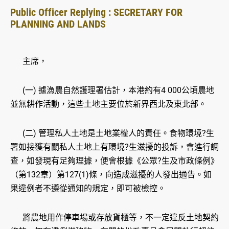
Public Officer Replying : SECRETARY FOR
PLANNING AND LANDS
主席，
(一) 據漁農自然護理署估計，本港約有4 000公頃農地
並無耕作活動，這些土地主要位於新界西北及東北部。
(二) 管理私人土地是土地業權人的責任。食物環境?生
署如接獲有關私人土地上有環境?生滋擾的投訴，會進行調
查，如發現有足夠理據，便會根據《公眾?生及市政條例》
（第132章）第127(1)條，向造成滋擾的人發出通告。如
果違例者不遵從通知的規定，即可被檢控。
將農地用作停車場或存放貨櫃等，不一定違反土地契約