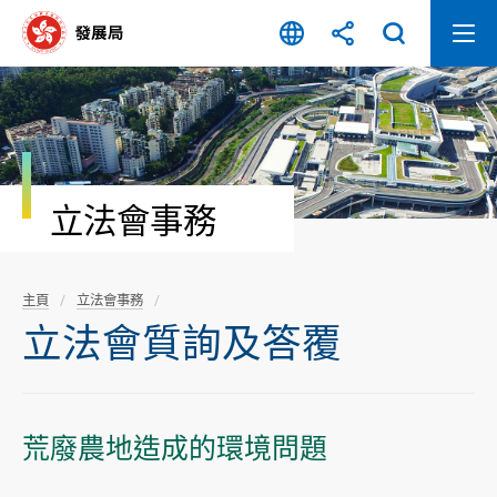
跳
至
內
容
開
始
立法會事務
主頁
立法會事務
立法會質詢及答覆
荒廢農地造成的環境問題