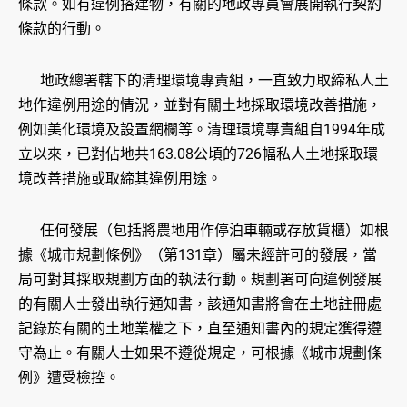
條款。如有違例搭建物，有關的地政專員會展開執行契約
條款的行動。
地政總署轄下的清理環境專責組，一直致力取締私人土
地作違例用途的情況，並對有關土地採取環境改善措施，
例如美化環境及設置網欄等。清理環境專責組自1994年成
立以來，已對佔地共163.08公頃的726幅私人土地採取環
境改善措施或取締其違例用途。
任何發展（包括將農地用作停泊車輛或存放貨櫃）如根
據《城市規劃條例》（第131章）屬未經許可的發展，當
局可對其採取規劃方面的執法行動。規劃署可向違例發展
的有關人士發出執行通知書，該通知書將會在土地註冊處
記錄於有關的土地業權之下，直至通知書內的規定獲得遵
守為止。有關人士如果不遵從規定，可根據《城市規劃條
例》遭受檢控。