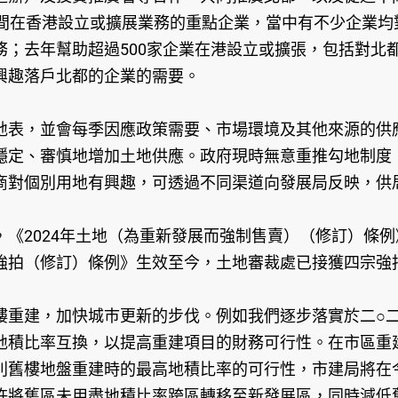
4間在香港設立或擴展業務的重點企業，當中有不少企業
務；去年幫助超過500家企業在港設立或擴張，包括對北
興趣落戶北都的企業的需要。
表，並會每季因應政策需要、市場環境及其他來源的供應
穩定、審慎地增加土地供應。政府現時無意重推勾地制度
商對個別用地有興趣，可透過不同渠道向發展局反映，供
2024年土地（為重新發展而強制售賣）（修訂）條例
強拍（修訂）條例》生效至今，土地審裁處已接獲四宗強
重建，加快城巿更新的步伐。例如我們逐步落實於二○二
地積比率互換，以提高重建項目的財務可行性。在市區重
別舊樓地盤重建時的最高地積比率的可行性，市建局將在
許將舊區未用盡地積比率跨區轉移至新發展區，同時減低