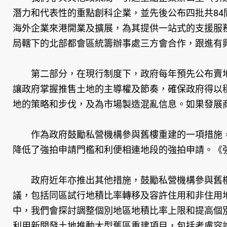
潛力和代表性的重點創科企業，並先後公布四批共8
海外企業來港開業及擴展，為其提供一站式的支援服
局轄下的北部都會區統籌辦事處三方會合作，跟進有
第二部分，在現行制度下，政府每年預先公布賣地
讓政府掌握推售土地的主導權及節奏，確保政府得以
地的策略和步伐，及為市場製造混亂信息。如果發展
作為政府鼓勵私營機構參與舊樓重建的一項措施，《
降低了強拍申請門檻和利便相連地段的強拍申請。《
政府近年亦推出其他措施，鼓勵私營機構參與舊樓
議，包括同區試行地積比率轉移及容許住用和非住用
中，我們會探討調整個別地區地積比率上限和提高個
利用新開發土地推動大型舊區重建項目，包括考慮容