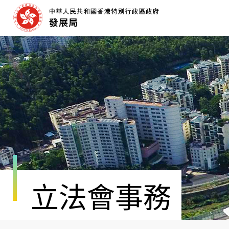
跳
至
內
容
開
始
立法會事務