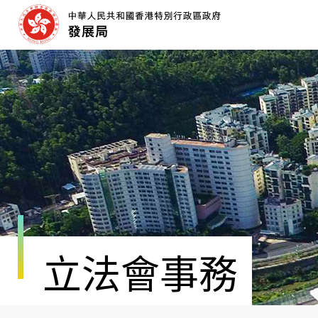
跳
至
內
容
開
始
立法會事務