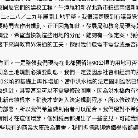
校開展它們的建校工程。牛潭尾和新界北新市鎮這兩個新
和二○二八／二九年展開土地平整。我很清楚聽到有議員
要時間去作出規劃。正正因為如此，發展局和教育局現時
綱要，希望盡快就這些用地的分配，能夠有一個定案，讓
接下來與教育界溝通的工夫，探討我們還需不需要或是否
面。一是整體我們現時在北都預留這90公頃的用地可否
同意土地規劃必須要動態，我們一定要因應社會和經濟的
90公頃的基礎上再作增加。當中洪水橋的法定圖則雖然
校進駐，其實甚至可以不需要修改圖則，因為洪水橋內有
北新市鎮根本上稍後才會進入法定規劃程序，所以修改的
的部署，所以我們希望做到兩者可以配合。我們絕對不希
實剛才在這個環節，個別議員都提出了一些意見，可能我
一些現有的商業大廈改為宿舍，我們拆牆鬆綁這個舉措都