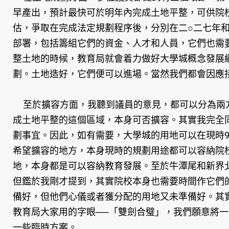
早產出，預計最快可於明年內完成土地平整，可供院
估，爭取在完成法定規劃程序後，分別在二○二七年
部署，包括籌組它們的資金、人才和人員，它們也需
整土地的時候，教育局就會着力做好大學城概念發展
劃。土地造好，它們便可以進場。當然我們都會因應
至於擴容方面，我聽到議員的意見，都可以分為兩方
成土地平整的這個區域，本身可否擴容。其實我完全
劃事宜。因此，如有需要，大學城的用地可以在現時
希望擴容的地方，本身現時的規劃用途都可以容納院
地，本身都是可以容納教育發展。至於牛潭尾和新界
但鑑於我剛才提到，其實院校本身也需要時間作它們
備好，但他們心儀或者獲分配的用地又未準備好。其
教育局大家用的字眼──「雙劍合璧」，我們願意將
一些臨時方案。