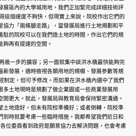
發展區內的大學城用地，我們正加緊完成詳細技術評
覺得這個速度不夠快，但現實上來說，院校作出它們的
是協力「兩條腿走路」，當發展局進行土地規劃和平
進駐的院校可以在我們造土地的時間，作出它們的規
能夠再有提速的空間。
再進一步的擴容；另一面就集中談洪水橋最快能夠完
最新發展，適時檢視各類用地的規模、發展參數等規
已經制定，但可予修改。而如果在洪水橋內選中了我們
很多土地現時是規劃了做企業園或一些商業發展用
空間更大。就此，發展局與教育局會保持緊密溝通。
望土地造好，但未有院校準備好；或者倒轉，院校準
們到時就要考慮一些臨時措施。我都希望我們近日和
讓各位委員看到政府是願意協力去解決問題，也會考慮