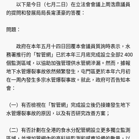
以下是今日（七月二日）在立法會會議上周浩鼎議員
的提問和發展局局長甯漢豪的答覆：
問題：
政府在本年五月十四日回覆本會議員質詢時表示，水
務署推行的「智管網」已於本年三月底完成設立全部2 400
個監測區域，以協助加強管理供水管網滲漏。然而，據報
地下水管爆裂事故依然頻繁發生，屯門區更於本年六月初
在一周內發生多宗水管爆裂事故。就此，政府可否告知本
會：
（一）有否檢視在「智管網」完成設立後仍接連發生地下
水管爆裂事故的原因，以及有否研究改善方案；
（二）有否計劃在全港的食水分配管網設立更多獨立監測
區域，並增加管網內的高科技監測和感應設備的數量，以