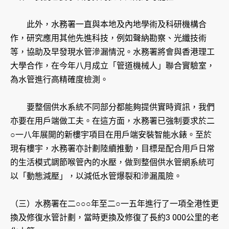
此外，水務署一直與本地及內地學術及科研機構合
作，研究應用其他先進科技，例如聲納勘察、光纖技術
等，協助及早發現水管滲漏情況。水務署將會與香港理工
大學合作，在今年八月成立「管道機械人」聯合實驗室，
為水管進行高精確度檢測。
要整個供水系統不同部分都能夠提供實時資訊，我們
亦要在用戶端做工夫。在這方面，水務署已強制要求於二
○一八年展開的新樓宇項目在用戶端安裝智能水錶。至於
現有樓宇，水務署亦計劃陸續推動，目標是配合用戶日常
的生活模式調節喉管內的水壓，做到整個供水管網系統可
以「動態減壓」，以減低水管爆裂和滲漏風險。
（三）水務署在二○○○年至二○一五年進行了一項全港性更
換及修復水管計劃，當時更換及修復了長約3 000公里的老