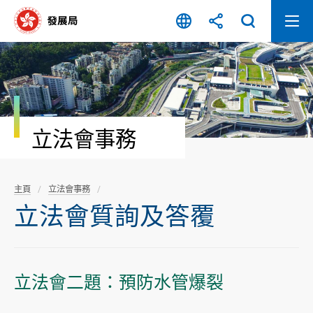
跳
至
內
容
開
始
立法會事務
主頁
立法會事務
立法會質詢及答覆
立法會二題：預防水管爆裂