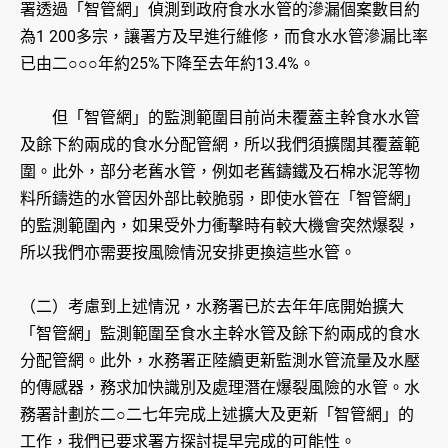
署透過「智管網」偵測到政府食水水管的滲漏個案數目約
為1 200多宗，讓署方及早進行維修，而食水水管滲漏比率
已由二○○○年約25%下降至去年約13.4%。
但「智管網」的監測範圍目前尚未覆蓋主幹食水水管
及餘下約兩成的食水分配管網，所以我們須擴闊其覆蓋範
圍。此外，部分老舊水管，例如老舊鑄鐵及石棉水泥等物
料所鑄造的水管因外部比較脆弱，即使水管在「智管網」
的監測範圍內，如果受外力衝擊時有較大機會突然爆裂，
所以我們亦需要按風險情況安排更換這些水管。
（二）考慮到上述情況，水務署已於去年年底開始擴大
「智管網」監測範圍至食水主幹水管及餘下約兩成的食水
分配管網。此外，水務署正陸續更新監測水管流量及水壓
的傳感器，務求加快識別及處理潛在爆裂風險的水管。水
務署計劃於二○二七年完成上述擴大及更新「智管網」的
工作，我們已要求署方探討提早完成的可能性。