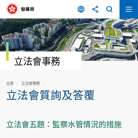
跳
至
內
容
開
始
立法會事務
主頁
立法會事務
立法會質詢及答覆
立法會五題：監察水管情況的措施