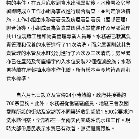
物的事件，在五月底收到食水出現黑點後，水務署及房屋
署即時成立工作小組為事故進行聯合調查，並制定解決措
施。工作小組由水務署署長及房屋署副署長（屋邨管理）
聯合領導，小組成員為負責當區供水設施運作及屋邨管理
共11位現職工程和物業管理專業人員等。水務署已就其負
責管理和保養的水管進行了11次清洗，而房屋署則就其負
責管理的水管及水缸分別進行了六次及三次清洗；房屋署
亦已在屋苑及每座樓宇的入水位安裝22個過濾設施；水務
署持續在屋邨抽水樣本作化驗，所有樣本至今均符合香港
食水標準。
自六月七日設立及宣傳24小時熱線，政府共接獲約
700宗查詢。此外，水務署從當區區議員、地區三會及關
愛隊所設的街站及家訪等不同渠道收到超過1 500宗要求沖
洗水錶個案，全部都在一至兩天內完成沖洗水錶工作。現
時大部份居民表示水質已有改善，無須繼續跟進。