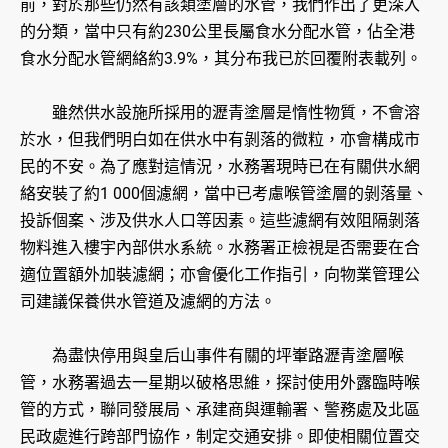
前，對於那些仍然有該類塗層的水管，我們作出了更深入
的分類，當中只有約230公里長屬食水分配水管，佔全港
食水分配水管網絡約3.9%，其分布我已於回覆附表載列。
雖然供水設施所採用的瀝青塗層是惰性物質，不會溶
於水，但我們明白如在供水中有剝落的微粒，亦會構成市
民的不安。為了應對這情況，水務署現時已在有關供水網
絡安裝了約1 000個濾網，當中已考慮喉管塗層的剝落量、
投訴個案、涉及供水人口等因素。這些濾網有效阻隔剝落
物料進入樓宇內部供水系統。水務署正檢視是否需要在合
適位置額外加裝濾網；亦會優化工作指引，向物業管理公
司建議保養供水管道及濾網的方法。
為盡快停用與皇后山事件有關的坪輋路瀝青塗層喉
管，水務署過去一星期以破格思維，探討使用外露臨時喉
管的方式，聯同發展局、承建商與運輸署、警務處及北區
民政處進行跨部門協作，制定交通安排。即使相關位置交