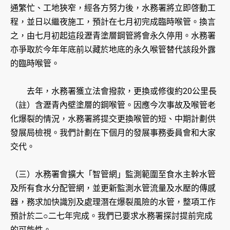
通繁忙、工地狹窄，經各方努力後，水務署將立即啓動工
程，並日以繼夜施工，預計在七月初完成臨時喉管。換言
之，由七月初起這段瀝青塗層鋼管將會永久停用。水務署
亦爭取於今年年底前以藏於地底的永久喉管替代該段外露
的臨時喉管。
去年，水務署獲立法會撥款，更換或修復約20公里長
（註）含瀝青內壁塗層的鋼喉管。因應今次事故及喉管老
化爆裂的情況，水務署將提交更換喉管的短、中期計劃供
發展局檢視。我們計劃在下個月的發展事務委員會和大家
交代。
（三）水務署會擴大「智管網」監測範圍至食水主幹水管
及所有食水分配管網，並更新監測水管流量及水壓的傳感
器，務求加快識別及處理潛在爆裂風險的水管，整項工作
預計於二○二七年完成。我們已要求水務署探討提前完成
的可能性。