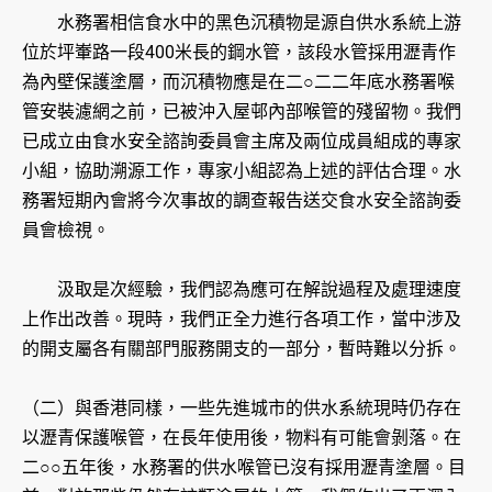
水務署相信食水中的黑色沉積物是源自供水系統上游
位於坪輋路一段400米長的鋼水管，該段水管採用瀝青作
為內壁保護塗層，而沉積物應是在二○二二年底水務署喉
管安裝濾網之前，已被沖入屋邨內部喉管的殘留物。我們
已成立由食水安全諮詢委員會主席及兩位成員組成的專家
小組，協助溯源工作，專家小組認為上述的評估合理。水
務署短期內會將今次事故的調查報告送交食水安全諮詢委
員會檢視。
汲取是次經驗，我們認為應可在解說過程及處理速度
上作出改善。現時，我們正全力進行各項工作，當中涉及
的開支屬各有關部門服務開支的一部分，暫時難以分拆。
（二）與香港同樣，一些先進城市的供水系統現時仍存在
以瀝青保護喉管，在長年使用後，物料有可能會剝落。在
二○○五年後，水務署的供水喉管已沒有採用瀝青塗層。目