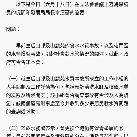
以下是今日（六月十八日）在立法會會議上容海恩議
員的提問和發展局局長甯漢豪的答覆：
問題：
早前皇后山邨及山麗苑的食水水質事故，以及屯門區
的水管爆裂事故，引起社會對水管情況的關注。就此，政
府可否告知本會：
（一）就皇后山邨及山麗苑水質事故所成立的工作小組的
人手編制及工作詳情為何，包括預計清洗水缸及檢驗水質
的次數及所涉開支；該小組會否調查事故有否涉及人為疏
忽；該兩個屋苑辦事處至今共收到多少宗居民就水質問題
的查詢或求助；
（二）鑑於水務署表示，會更換全港仍有瀝青塗層的喉
管，目前有關喉管在全港各區的分布、涉及屋苑名稱，以