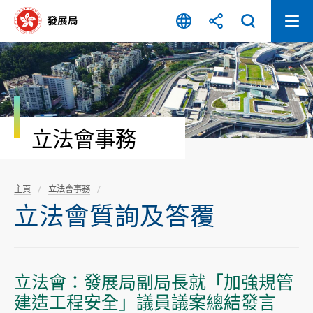
跳
至
內
容
開
始
立法會事務
主頁
立法會事務
立法會質詢及答覆
立法會：發展局副局長就「加強規管
建造工程安全」議員議案總結發言