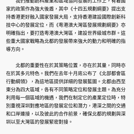
我們推動創科產業和區域協同發展的工作上，有着國
家的政策作為強大後盾，其中《十四五規劃綱要》提出支
持香港更好融入國家發展大局，支持香港建設國際創新科
技中心的發展定位，而《粵港澳大灣區發展規劃綱要》亦
明確指出，要打造粵港澳大灣區，建設世界級城市群。這
些重大國家戰略為北都的發展帶來強大的動力和明確的指
導方向。
北都的重要性在於其策略位置，亦在於其量，同時亦
在於其多元特色。我們在去年十月底公布了《北部都會區
行動綱領》，為這地區提供詳細的發展藍圖。北都由西至
東分為四大區域，各有不同策略定位和發展主題。為充分
利用每一個區域的機遇，我們在制定它的產業定位時，特
別重視深圳對應地區的發展定位和潛力，港深之間的交通
和口岸連接，以及彼此的合作前景，確保北都的規劃與深
圳以至大灣區的發展緊密對接。