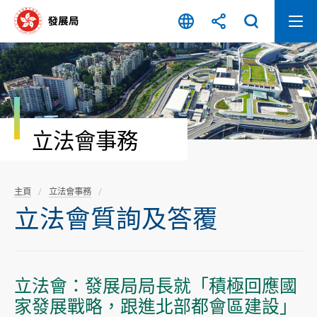
跳
至
內
容
開
始
立法會事務
主頁
立法會事務
立法會質詢及答覆
立法會：發展局局長就「積極回應國
家發展戰略，跟進北部都會區建設」