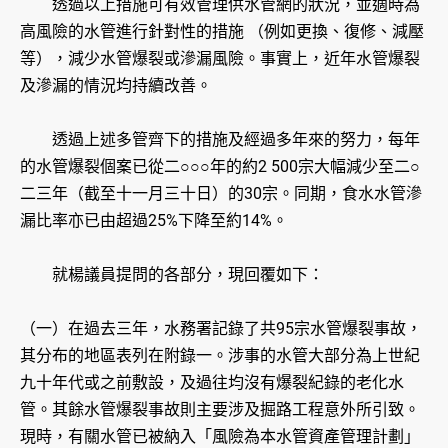
透過以上措施可有效管理供水管網的狀況，並適時為
高風險的水管進行針對性的措施 （例如更換、復修、減壓
等），減少水管爆裂或滲漏風險。事實上，近年水管爆裂
及滲漏的情況均持續改善。
透過上述多管齊下的措施及經過多年來的努力，每年
的水管爆裂個案已從二○○○年的約2 500宗大幅減少至二○
二三年（截至十一月三十日）的30宗。同期，食水水管滲
漏比率亦已由超過25%下降至約14%。
就楊議員提問的各部分，現回覆如下：
（一）在過去三年，水務署記錄了共95宗水管爆裂事故，
其分布的地區表列在附錄一。涉事的水管大部分為上世紀
九十年代或之前敷設，及過往均沒有爆裂紀錄的老化水
管。其餘水管爆裂事故則主要涉及掘路工程意外所引致。
現時，有關水管已被納入「風險為本水管資產管理計劃」