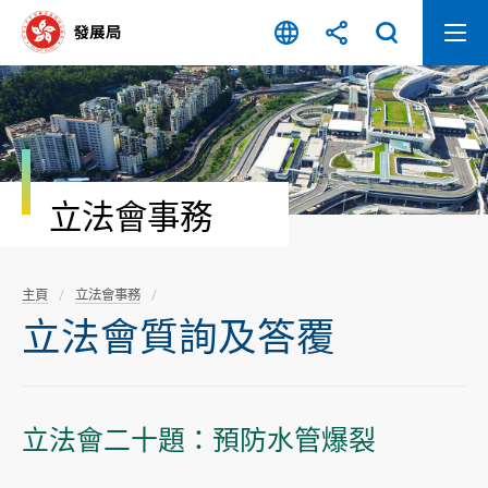
跳
至
內
容
開
始
立法會事務
主頁
立法會事務
立法會質詢及答覆
立法會二十題：預防水管爆裂