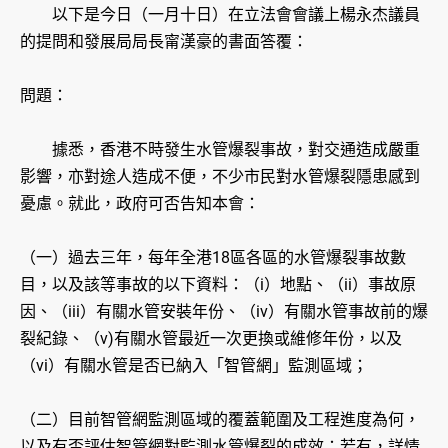
以下是今日（一月十日）在立法會會議上楊永杰議員
的提問和發展局局長甯漢豪的書面答覆：
問題：
據悉，香港不時發生水管爆裂事故，對交通造成嚴重
影響，亦對途人造成不便，不少市民對水管爆裂隱患感到
憂慮。就此，政府可否告知本會：
（一）過去三年，每年全港18區各區的水管爆裂事故數
目，以及該等事故的以下資料：（i）地點、（ii）事故原
因、（iii）有關水管安裝年份、（iv）有關水管事故前的爆
裂紀錄、（v)‍有關水管最近一次更換或維修年份，以及
（vi）有關水管是否已納入「智管網」監測區域；
（二）目前智管網監測區域的覆蓋範圍及工程進度為何，
以及有否評估智管網對監測水管爆裂的成效；若有，詳情