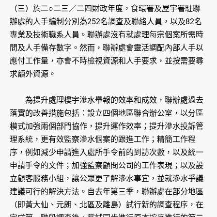
（三）於二○二三／二四財政年度，食環署及屋宇署駐聯
辦處的人手編制分別為252名調查及聯絡人員，以及82名
專業及技術職系人員。聯辦處沒有就處理每宗個案所需時
間及人手備存數字。然而，聯辦處會靈活調配內部人手以
應付工作量，亦會不時檢視資源和人手要求，並按需要尋
求額外資源。
為提升處理樓宇滲水舉報的效率和成效，聯辦處過去
落實的改善措施包括：設立四個地區聯合辦公室，以分區
模式加強兩個部門協作，提升運作效率；提升滲水投訴管
理系統，更有效監察滲水個案的跟進工作；精簡工作程
序，例如減少申請進入處所手令前的到訪次數，以及統一
申請手令的文件；加強監察顧問公司的工作表現；以及設
立顧客服務小組，讓公眾更了解滲水事宜，並就滲水爭議
建議可行的解決方法。自去年第三季，聯辦處在部分地區
（即黃大仙、元朗、北區及離島）試行新的調查程序，在