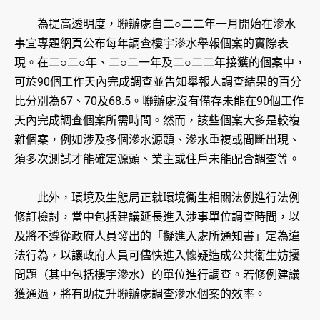
為提高透明度，聯辦處自二○二二年一月開始在滲水
事宜專題網頁公布每年調查樓宇滲水舉報個案的實際表
現。在二○二○年、二○二一年及二○二二年接獲的個案中，
可於90個工作天內完成調查並告知舉報人調查結果的百分
比分別為67、70及68.5。聯辦處沒有備存未能在90個工作
天內完成調查個案所需時間。然而，該些個案大多是較複
雜個案，例如涉及多個滲水源頭、滲水重複或間斷出現、
須多次測試才能確定源頭、業主或住戶未能配合調查等。
此外，環境及生態局正就環境衞生相關法例進行法例
修訂檢討，當中包括建議延長進入涉事單位調查時間，以
及將不遵從政府人員發出的「擬進入處所通知書」定為違
法行為，以讓政府人員可儘快進入懷疑造成公共衞生妨擾
問題（其中包括樓宇滲水）的單位進行調查。若修例建議
獲通過，將有助提升聯辦處調查滲水個案的效率。