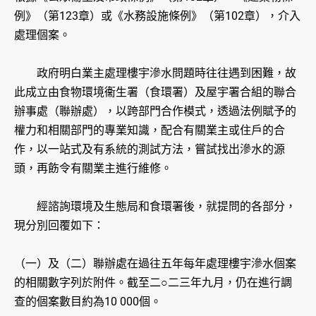
例》（第123章）或《水務設施條例》（第102章），介入
處理個案。
政府明白業主處理樓宇滲水問題時往往遇到困難，故
此成立由食物環境衞生署（食環署）及屋宇署合組的聯合
辦事處（聯辦處），以跨部門合作模式，透過法例賦予的
權力和相關部門的專業知識，配合有關業主或住戶的合
作，以一站式及有系統的測試方法，嘗試找出滲水的源
頭，再飭令有關業主進行維修。
經諮詢環境及生態局和食環署後，就提問的各部分，
現分別回覆如下：
（一）及（二）聯辦處在過往五年每年處理樓宇滲水個案
的相關數字列於附件。截至二○二三年九月，仍在進行調
查的個案數目約為10 000個。