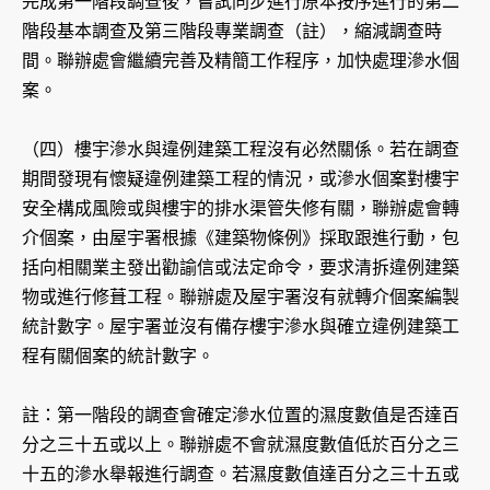
完成第一階段調查後，嘗試同步進行原本按序進行的第二
階段基本調查及第三階段專業調查（註），縮減調查時
間。聯辦處會繼續完善及精簡工作程序，加快處理滲水個
案。
（四）樓宇滲水與違例建築工程沒有必然關係。若在調查
期間發現有懷疑違例建築工程的情況，或滲水個案對樓宇
安全構成風險或與樓宇的排水渠管失修有關，聯辦處會轉
介個案，由屋宇署根據《建築物條例》採取跟進行動，包
括向相關業主發出勸諭信或法定命令，要求清拆違例建築
物或進行修葺工程。聯辦處及屋宇署沒有就轉介個案編製
統計數字。屋宇署並沒有備存樓宇滲水與確立違例建築工
程有關個案的統計數字。
註：第一階段的調查會確定滲水位置的濕度數值是否達百
分之三十五或以上。聯辦處不會就濕度數值低於百分之三
十五的滲水舉報進行調查。若濕度數值達百分之三十五或