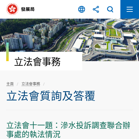
跳
至
內
容
開
始
立法會事務
主頁
立法會事務
立法會質詢及答覆
立法會十一題：滲水投訴調查聯合辦
事處的執法情況