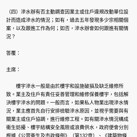
（四）滲水辦有否主動調查因業主或住戶違規改動單位設
計而造成滲水的情況；如有，過去五年發現多少宗相關個
案，以及跟進工作為何；如否，滲水辦會如何跟進有關情
況？
答覆：
主席：
樓宇滲水一般是由於樓宇和設施破損及缺乏維修所
致。業主及住戶有責任妥善管理和維修保養樓宇，包括解
決樓宇滲水的問題。一般而言，如果私人物業出現滲水情
況，業主應首先自行安排檢驗滲水原因，並視乎需要與有
關業主或住戶協調，進行維修工程。如有關滲水情況構成
衞生妨擾、樓宇結構安全風險或浪費供水，政府便會分別
根據《公眾衞生及市政條例》（第132章）、《建築物條