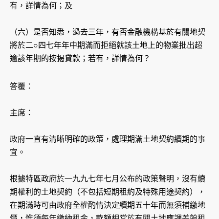
有，詳情為何；及
（六）是否知悉，過去三年，有否金融機構基於有關地契
將於二○四七年年中期滿而拒絕就該土地上的物業批出超
逾該年期的按揭貸款；若有，詳情為何？
答覆：
主席：
政府一直有清晰明確的政策，處理期滿土地契約續期的事
宜。
根據特區政府於一九九七年七月公布的政策聲明，沒有續
期權利的土地契約（不包括短期租約及特殊用途契約），
在期滿時可由政府全權酌情決定續期五十年而無須補繳地
價，惟須每年繳納租金，款額相當於有關土地應課差餉租