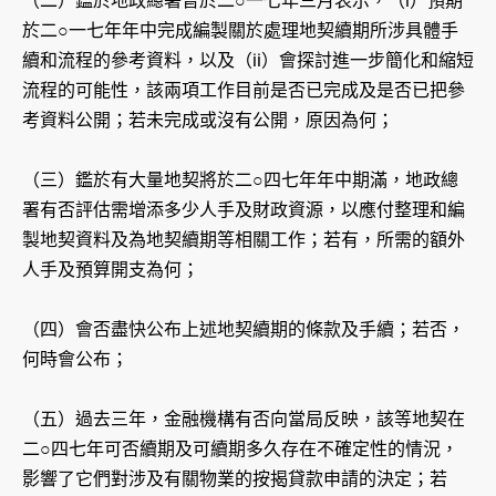
（二）鑑於地政總署曾於二○一七年三月表示，（i）預期
於二○一七年年中完成編製關於處理地契續期所涉具體手
續和流程的參考資料，以及（ii）會探討進一步簡化和縮短
流程的可能性，該兩項工作目前是否已完成及是否已把參
考資料公開；若未完成或沒有公開，原因為何；
（三）鑑於有大量地契將於二○四七年年中期滿，地政總
署有否評估需增添多少人手及財政資源，以應付整理和編
製地契資料及為地契續期等相關工作；若有，所需的額外
人手及預算開支為何；
（四）會否盡快公布上述地契續期的條款及手續；若否，
何時會公布；
（五）過去三年，金融機構有否向當局反映，該等地契在
二○四七年可否續期及可續期多久存在不確定性的情況，
影響了它們對涉及有關物業的按揭貸款申請的決定；若