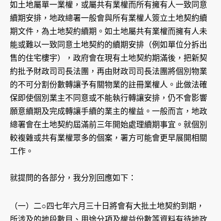
如土地屬單一業權，或屬共有業權而所有擁有人一致同意
續期安排，地政總署一般會與所有業權人簽立土地契約續
期文件，為土地契約續期。如土地屬共有業權而擁有人未
能或難以一致同意土地契約的續期安排（例如單位分拆出
售的住宅樓宇），政府會在現有土地契約期滿後，把新契
約批予財政司司長法團，再由財政司司長法團將個別物業
的不可分割份數轉讓予有關物業的註冊業權人。此做法確
保即使個別業主不同意或不能執行轉讓安排，仍不會影響
願意續期及完成轉讓手續的業主的權益。一般而言，地政
總署會在土地契約屆滿前三年開始處理續期事宜。就個別
較複雜或共有業權眾多的個案，署方可能會更早展開相關
工作。
就提問的各部分，我分別回應如下：
（一）二○四七年六月三十日將會有大批土地契約到期，
所涉及的地段數目、用途分項及權益份數等資料有待地政