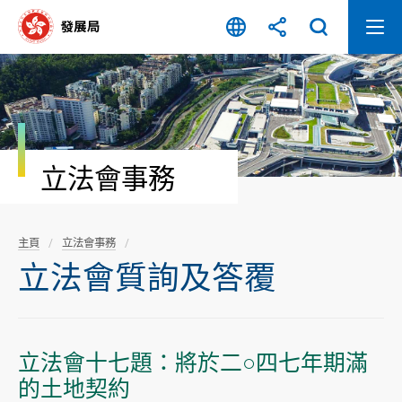
跳
至
內
容
開
始
立法會事務
主頁
立法會事務
立法會質詢及答覆
立法會十七題：將於二○四七年期滿
的土地契約