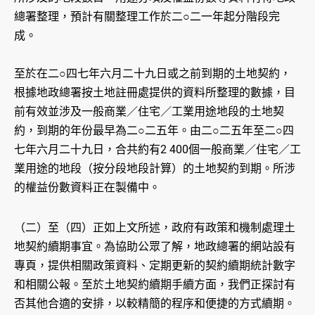
總署整理，預計有關整理工作於二○二一年起分階段完
成。
至於在二○四七年六月二十九日或之前到期的土地契約，
根據地政總署按土地註冊處提供的資料所整理的數據，目
前有效並涉及一般商業／住宅／工業用途地段的土地契
約，到期的年份最早為二○二五年。由二○二五年至二○四
七年六月二十九日，合共約有2 400個一般商業／住宅／工
業用途的地段（按分段地段計算）的土地契約到期。所涉
的權益份數資料正在製備中。
（二）至（四）正如上文所述，政府有政策和機制處理土
地契約續期事宜。為協助公眾了解，地政總署的網站設有
專頁，提供相關政策資料、定期更新的契約續期統計數字
和相關公報。至於土地契約續期手續方面，我們正探討有
否其他合適的安排，以較精簡的程序和便捷的方式續期。