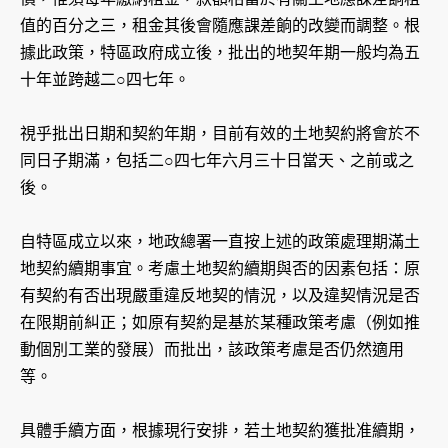
值的百分之三，租金其後會隨應課差餉的改變而調整。根
據此政策，特區政府成立後，批出的地契年期一般均為五
十年並跨越二○四七年。
視乎批出日期和契約年期，目前有效的土地契約將會於不
同日子期滿，包括二○四七年六月三十日當天、之前或之
後。
自特區成立以來，地政總署一直按上述的政策處理期滿土
地契約續期事宜。考慮土地契約續期與否的因素包括：原
有契約有否出現嚴重違反地契的情況，以及違契情況是否
在限期前糾正；如原有契約是基於某種政策考慮（例如推
動個別工業的發展）而批出，該政策考慮是否仍然適用
等。
具體手續方面，根據現行安排，若土地契約獲批准續期，