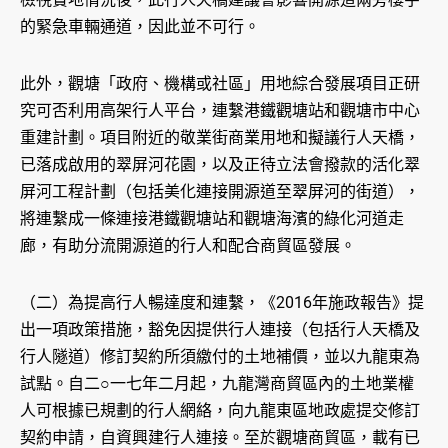
的緊急車輛通道，因此並不可行。
此外，觀塘「政府、機構或社區」用地綜合發展項目正研
究可否利用高架行人平台，連繫港鐵觀塘站和觀塘市中心
重建計劃。項目附近的敬業街商業用地和擬議行人天橋，
已落成啟用的翠屏河花園，以及正待立法會撥款的活化翠
屏河工程計劃（包括美化連接開源道至翠屏河的街道），
將連繫成一條連接港鐵觀塘站和觀塘海濱的綠化河道走
廊，有助分流開源道的行人和配合商貿區發展。
（二）為提高行人暢達度和連繫，《2016年施政報告》提
出一項政策措施，豁免因提供行人連接（包括行人天橋及
行人隧道）修訂契約所須繳付的土地補價，並以九龍東為
試點。自二○一七年二月起，九龍灣商貿區內的土地業權
人可根據已規劃的行人網絡，向九龍東區地政處提交修訂
契約申請，自資興建行人連接。至於觀塘商貿區，載有已