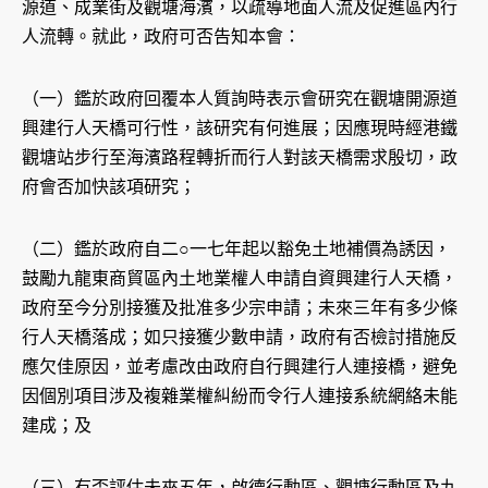
源道、成業街及觀塘海濱，以疏導地面人流及促進區內行
人流轉。就此，政府可否告知本會：
（一）鑑於政府回覆本人質詢時表示會研究在觀塘開源道
興建行人天橋可行性，該研究有何進展；因應現時經港鐵
觀塘站步行至海濱路程轉折而行人對該天橋需求殷切，政
府會否加快該項研究；
（二）鑑於政府自二○一七年起以豁免土地補價為誘因，
鼓勵九龍東商貿區內土地業權人申請自資興建行人天橋，
政府至今分別接獲及批准多少宗申請；未來三年有多少條
行人天橋落成；如只接獲少數申請，政府有否檢討措施反
應欠佳原因，並考慮改由政府自行興建行人連接橋，避免
因個別項目涉及複雜業權糾紛而令行人連接系統網絡未能
建成；及
（三）有否評估未來五年，啟德行動區、觀塘行動區及九