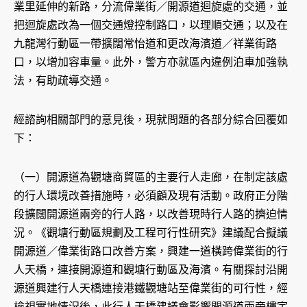
業里延伸的新路，分流偉業街／開源道迴旋處的交通，並
把迴旋處改為一個交通燈控制路口，以理順交通；以及在
九龍灣行動區一帶擴闊常怡道和更改海濱道／祥業街路
口，以增加容車量。此外，警方亦就區內違例泊車加強執
法，有助疏導交通。
經諮詢相關部門的意見後，現就問題的各部分綜合回覆如
下：
（一）開源道為觀塘商貿區的主要行人走廊，在制定該處
的行人環境改善措施時，必須顧及現有活動。政府正分階
段擴闊開源道兩旁的行人路，以改善現時行人路的擠迫情
況。《觀塘行動區規劃及工程可行性研究》建議配合擬議
開源道／偉業街路口改善方案，興建一道橫跨偉業街的行
人天橋，連接開源道和觀塘行動區及海濱。有關探討沿開
源道興建行人天橋連接港鐵觀塘站至偉業街的可行性，經
檢視實地情況後，此行人天橋建議會影響開源道兩旁樓宇