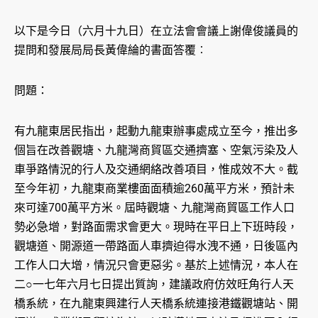
以下是今日（六月十九日）在立法會會議上謝偉俊議員的
提問和發展局局長黃偉綸的書面答覆︰
問題：
有九龍東居民指出，起動九龍東辦事處成立至今，推出多
個旨在改善觀塘、九龍灣商貿區交通擠塞、空氣污染及人
車爭路情況的行人及交通網絡改善項目，惟成效不大。截
至今年初，九龍東商業樓面面積逾260萬平方米，預計未
來可達700萬平方米。屆時觀塘、九龍灣商貿區工作人口
勢必急增，對路面需求會更大。現時在平日上下班時段，
觀塘道、開源道一帶路面人車擠迫得水洩不通，日後區內
工作人口大增，情況只會更惡劣。基於上述情況，本人在
二○一七年六月七日提出質詢，建議政府仿效旺角行人天
橋系統，在九龍東興建行人天橋系統連接港鐵觀塘站、開