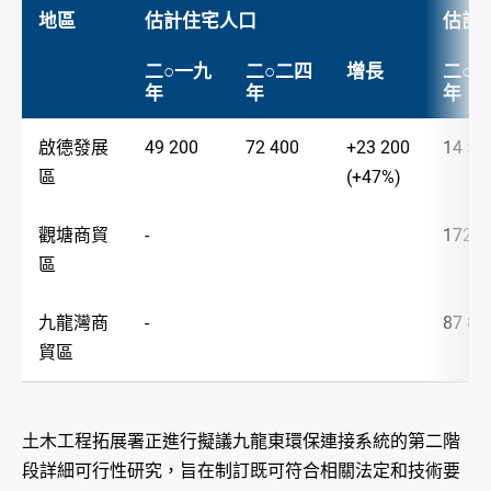
地區
估計住宅人口
估計
二○一九
二○二四
增長
二○
年
年
年
啟德發展
49 200
72 400
+23 200
14 
區
(+47%)
觀塘商貿
-
172 3
區
九龍灣商
-
87 80
貿區
土木工程拓展署正進行擬議九龍東環保連接系統的第二階
段詳細可行性研究，旨在制訂既可符合相關法定和技術要