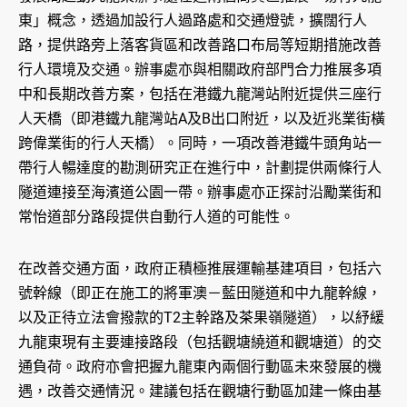
東」概念，透過加設行人過路處和交通燈號，擴闊行人
路，提供路旁上落客貨區和改善路口布局等短期措施改善
行人環境及交通。辦事處亦與相關政府部門合力推展多項
中和長期改善方案，包括在港鐵九龍灣站附近提供三座行
人天橋（即港鐵九龍灣站A及B出口附近，以及近兆業街橫
跨偉業街的行人天橋）。同時，一項改善港鐵牛頭角站一
帶行人暢達度的勘測研究正在進行中，計劃提供兩條行人
隧道連接至海濱道公園一帶。辦事處亦正探討沿勵業街和
常怡道部分路段提供自動行人道的可能性。
在改善交通方面，政府正積極推展運輸基建項目，包括六
號幹線（即正在施工的將軍澳－藍田隧道和中九龍幹線，
以及正待立法會撥款的T2主幹路及茶果嶺隧道），以紓緩
九龍東現有主要連接路段（包括觀塘繞道和觀塘道）的交
通負荷。政府亦會把握九龍東內兩個行動區未來發展的機
遇，改善交通情況。建議包括在觀塘行動區加建一條由基