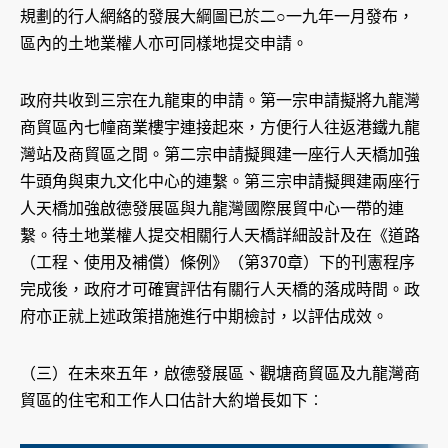
規劃的行人網絡的發展大綱圖已於二○一九年一月發布，
區內的土地業權人亦可同樣地提交申請。
政府共收到三宗在九龍東的申請。第一宗申請擬將九龍灣
商貿區內七幢商業樓宇連接起來，方便行人往返港鐵九龍
灣站及商貿區之間。第二宗申請擬興建一座行人天橋加強
牛頭角與東九文化中心的連繫。第三宗申請擬興建兩座行
人天橋加強啟德發展區與九龍灣國際展貿中心一帶的連
繫。待土地業權人提交相關行人天橋詳細設計及在《道路
（工程、使用及補償）條例》（第370章）下的刊憲程序
完成後，政府才可確實評估有關行人天橋的落成時間。政
府亦正就上述政策措施進行中期檢討，以評估成效。
（三）在未來五年，啟德發展區、觀塘商貿區及九龍灣商
貿區的住宅和工作人口估計大約增長如下︰