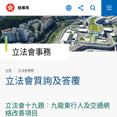
跳
至
內
容
開
始
立法會事務
主頁
立法會事務
立法會質詢及答覆
立法會十九題︰九龍東行人及交通網
絡改善項目