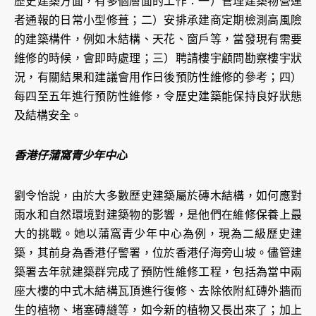
歷史建築方面，有多個層面的工作：一）管理建築物營運
者通報的日常小型修葺；二）安排承建商定期檢測高風險
的建築構件，例如木結構、天花、窗戶等，當發現有需要
維修的時候，會即時處理；三）聘請樓宇顧問勘察樓宇狀
況，有關結果和建議會用作日後預防性維修的參考；四）
每四至五年進行預防性維修，令歷史建築能保持良好狀態
及結構安全。
香港仔蒲窩青少年中心
劉令怡說，由於大多數歷史建築屬於磚木結構，如何應對
雨水和自然環境對建築物的影響，是他們在維修保養上最
大的挑戰。她以蒲窩青少年中心為例，現為二級歷史建
築，其前身為香港仔警署，位於香港仔海旁山坡。儘管建
築署去年就建築群完成了預防性維修工程，包括為當中兩
座大樓的中式木結構瓦頂進行復修、去除依附紅磚外牆而
生的植物、堵塞磚縫等，如今新的植物又長出來了；加上