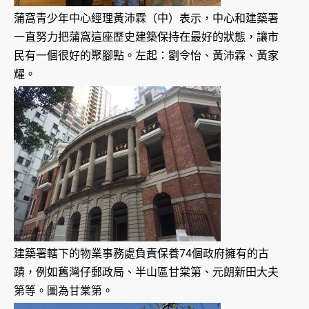
蒲窩青少年中心經理黃沛霖（中）表示，中心和建築署
一直努力把蒲窩這座歷史建築保持在最好的狀態，讓市
民有一個很好的聚腳點。左起：劉令怡、黃沛霖、黃家
耀。
建築署轄下的物業事務處負責保養74個政府擁有的古
蹟，例如舊灣仔郵政局、半山區甘棠第、元朗新田大夫
第等。圖為甘棠第。