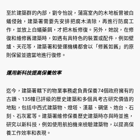
至於建築群的內部，劉令怡說，蒲窩室內的木地板曾被白
蟻侵蝕，建築署需要先安排把腐木清除，再進行防腐工
作，並放上白蟻藥餌，才把木板修復。另外，她說，在修
復和維修舊建築時，如遇有具特色的裝置或配件，例如壁
爐、天花等，建築署和營運機構都會以「修舊如舊」的原
則保留並適當地進行復修。
運用新科技提高保養效率
迄今，建築署轄下的物業事務處負責保養74個政府擁有的
古蹟、135幢已評級的歷史建築和多個具考古研究價值的
地點，包括中西式建築物、燈塔、漢墓、碉堡、炮台、石
刻、石灰窰等。建築署維修保養歷史建築時亦與時並進，
研究以新科技，例如使用航拍機來檢驗建築物，以提高保
養工作效率和表現。