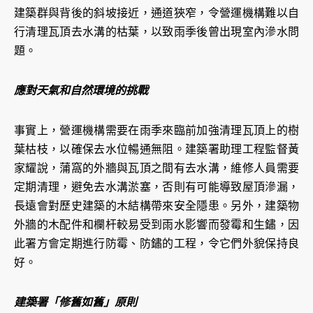
建築群與背後的斜坡接近，通道狹窄，令營運機構難以自
行清理瓦頂去水溝的枯葉，以致雨季後曾出現室內滲水問
題。
應對天氣和自然環境的挑戰
事實上，營運機構需要在雨季來臨前加強清理瓦頂上的樹
葉枯枝，以確保去水位暢通無阻。建築署助理工程監督黃
家耀說，蒲窩的外牆與瓦頂之間有去水溝，維修人員需要
定期清理，避免去水溝淤塞，否則有可能導致屋頂滲漏，
長遠會對歷史建築的木結構帶來安全隱患。另外，建築物
外牆的木配件和欄杆較易受到雨水影響而發霉和生鏽，因
此署方會定期進行防霉、防鏽的工程，令它們外貌保持良
好。
建築署「修舊如舊」原則