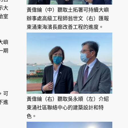
示大
黃偉綸（中）聽取土拓署可持續大嶼
動室
辦事處高級工程師翁世文（右）匯報
東涌東海濱長廊改善工程的進度。
大嶼
一期
，可
黃偉綸（右）聽取吳永順（左）介紹
下進
東涌社區聯絡中心的建築設計和特
色。