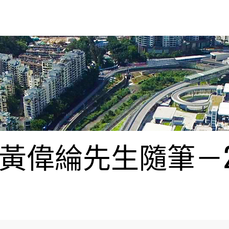
偉綸先生隨筆－20