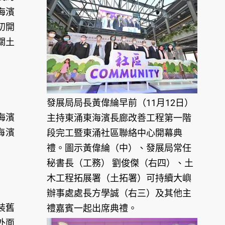
海濱
初開
關土
發展局局長黃偉綸早前（11月12日）
海濱
主持東涌東海濱長廊改善工程第一階
海濱
段完工暨東涌社區聯絡中心開幕典
禮。圖示黃偉綸（中）、發展局常任
秘書長（工務） 劉俊傑（右四）、土
木工程拓展署（土拓署）可持續大嶼
辦事處處長方學誠（右三）及其他主
裝舊
禮嘉賓一起出席典禮。
外面