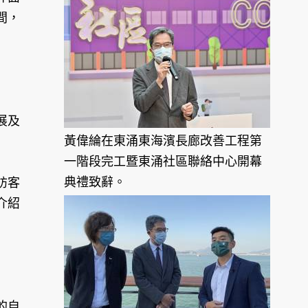
間，
展及
黃偉綸在東涌東海濱長廊改善工程第
一階段完工暨東涌社區聯絡中心開幕
典禮致辭。
訪客
介紹
的自