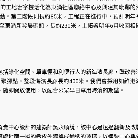
有的工地寫字樓活化為東涌社區聯絡中心及興建其毗鄰的
動。第二階段則長約85米，工程正在進行中，預計明年
至東涌新發展碼頭，長約230米，土拓署明年6月收回相
包括綠化空間、單車徑和利便行人的新海濱長廊，既改善
聚腳點。整段海濱長廊長約400米。我們會採用如維港
，隨即開放使用，以配合公眾早日享用海濱的期望。
負責中心設計的建築師吳永順說，該中心是透過翻新及改
事處地面一層的鐵皮外牆換成通透的玻璃，以連繫中心與