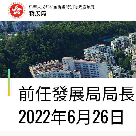
跳
至
內
容
開
始
前任發展局局長黃
2022年6月26日