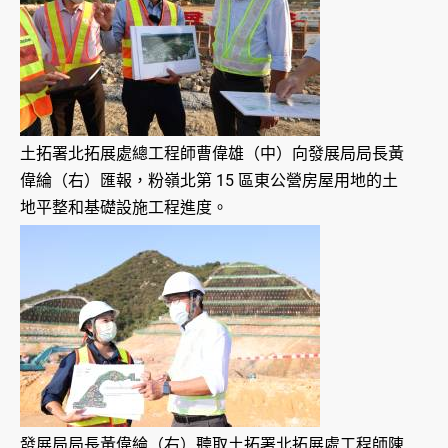
土拓署北拓展處總工程師曹偉雄（中）向發展局局長黃
偉綸（右）匯報，粉嶺北第 15 區東公營房屋用地的土
地平整和基礎設施工程進度。
發展局局長黃偉綸（右）聽取土拓署北拓展處工程師陳