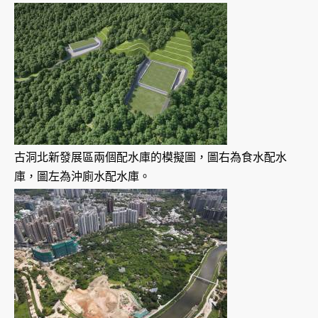
古洞北新發展區兩個配水庫的模擬圖，圖右為食水配水
庫，圖左為沖廁水配水庫。