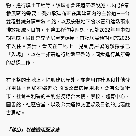
物、進行填土工程等。該區亦會建造基礎設施，以配合新
發展區的需要，例如承建商正在興建區內的主幹道—一條
雙程雙線分隔車道P1路，以及安裝地下食水管和建造雨水
排放系統。目前，平整工程進度理想，預計2022年年中如
期完成，隨即會交予房屋署建屋，首批居民預期可於2026
年入住。其實，當天在工地上，見到房屋署的鑽探機已
「入場」，以在土拓署進行地盤平整時，同步進行其所需
的勘探工作。
在平整的土地上，除興建房屋外，亦會用作社區和其他發
展用途，例如在鄰近第19區公營房屋用地，會有公眾街
巿、社會福利署的福利服務綜合大樓、學校、體育中心、
圖書館、社區會堂，以及公共運輸交匯處及日後的北環線
古洞站。
「移山」以建造兩配水庫