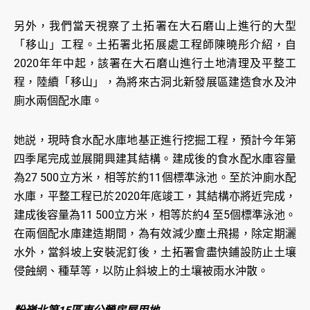
另外，我們當天視察了土拓署在大石磨山上進行的大型
「移山」工程。土拓署北拓展處工程師陳曉彤介紹，自
2020年年中起，該署在大石磨山進行土地清理及平整工
程，陸續「移山」，為將來古洞北新發展區建造食水及沖
廁水兩個配水庫。
她説，現時食水配水庫地基正進行挖掘工程，預計今年第
四季尾完成並展開興建其結構。建成後的食水配水庫容量
為27 500立方米，相等於約11個標準泳池。至於沖廁水配
水庫，平整工程已於2020年底竣工，其結構亦將近完成，
建成後容量為11 500立方米，相等於約4 至5個標準泳池。
在兩個配水庫建造期間，為有效減少塵土飛揚，除定期灑
水外，當斜坡上安裝泥釘後，土拓署會盡快鋪設防止土壤
侵蝕網、種草等，以防止斜坡上的土壤被雨水沖散。