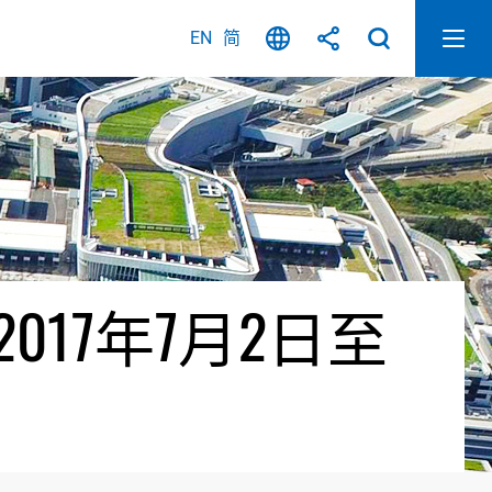
EN
简
17年7月2日至