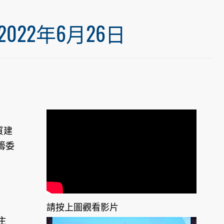
22年6月26日
質建
籌委
請按上圖觀看影片
主