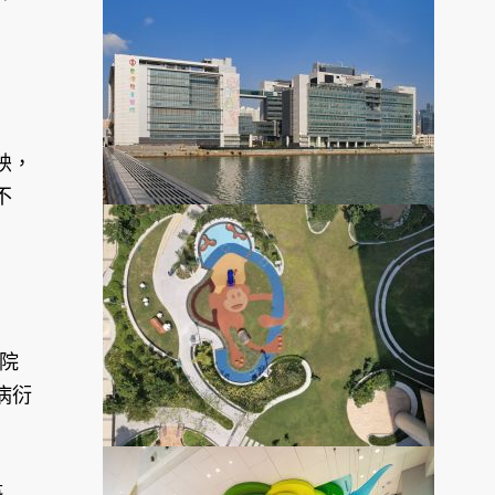
映，
不
院
病衍
築