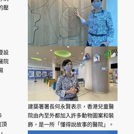
的壓
要設
醫院
濕
建築署署長何永賢表示，香港兒童醫
5
院由內至外都加入許多動物圖案和裝
院頂
飾，是一所「懂得說故事的醫院」。
，