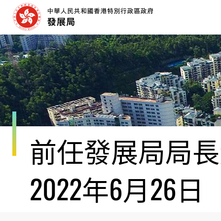
跳
至
內
容
開
始
前任發展局局長黃
2022年6月26日