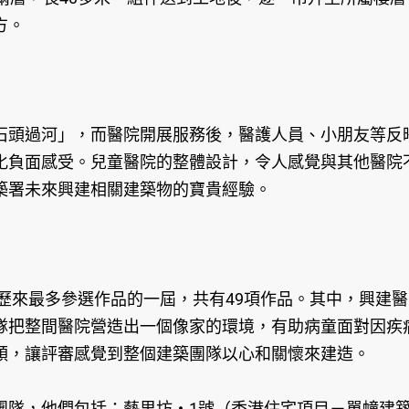
方。
石頭過河」，而醫院開展服務後，醫護人員、小朋友等反
化負面感受。兒童醫院的整體設計，令人感覺與其他醫院
築署未來興建相關建築物的寶貴經驗。
是歷來最多參選作品的一屆，共有49項作品。其中，興建醫
隊把整間醫院營造出一個像家的環境，有助病童面對因疾
順，讓評審感覺到整個建築團隊以心和關懷來建造。
團隊，他們包括：藝里坊‧1號（香港住宅項目－單幢建