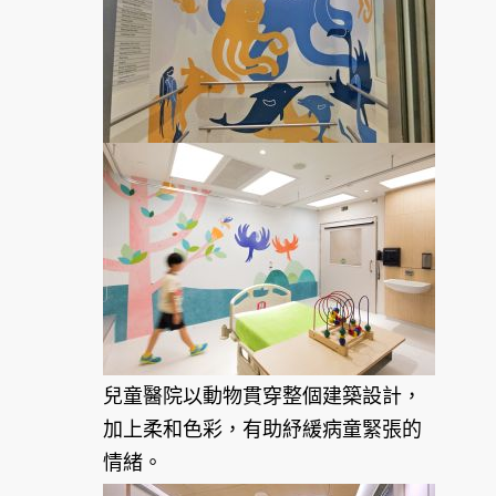
兒童醫院以動物貫穿整個建築設計，
加上柔和色彩，有助紓緩病童緊張的
情緒。