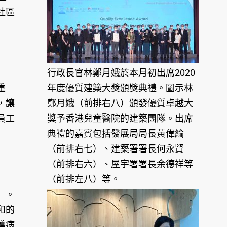
社區
行政長官林鄭月娥於本月初出席2020
重
年度優質建築大獎頒獎典禮。圖示林
，讓
鄭月娥（前排右八）頒發優質卓越大
員工
獎予香港兒童醫院的建築團隊。出席
典禮的嘉賓包括發展局局長黃偉綸
（前排右七）、建築署署長何永賢
（前排右六）、屋宇署署長余德祥等
（前排左八）等。
」。
和的
導病