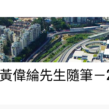
偉綸先生隨筆－20