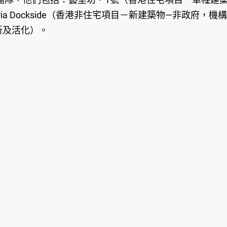
a Dockside（香港非住宅項目－新建築物—非政府，機
新及活化）。