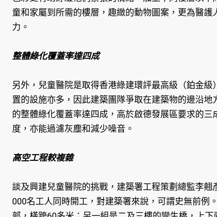
童和家屬到所需的樓層，趣緻的動物圖案，更為醫護
力。
整體綠化覆蓋率達四成
另外，兒童醫院是取得香港綠建環評最高級（鉑金級
置的設施亦多，因此建築團隊爭取在建築物的邊沿地
的整體綠化覆蓋率達四成，高於啟德發展區要求的三
度，亦能過濾灰塵和減少噪音。
高空工程較複雜
談及興建兒童醫院的挑戰，建築署工程策劃總監李翹彥
000名工人同時開工，對建築署來說，可謂史無前例
部，橫跨60多米；另一組是二及三樓的孿生橋，上下