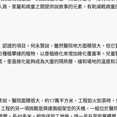
人員、家屬和病童之間提供說故事的元素，有助減輕病童
）認證的項目。何永賢說，雖然醫院地方面積很大，但它
方種植攀緣的植物，以垂植綠化來增加綠化覆蓋率。兒童
成。垂直綠化能夠成為大廈的隔熱層，緩和場地的溫度和
說，醫院面積很大，約17萬平方米，工程如火如荼時，
。工程的另一項挑戰是興建兩組架空的天橋，一組位於醫
兩層，長40多米。組件送到工地後，逐一吊升至所屬樓層