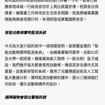
和地區約600項發明品和項目進行評審。今年，香港代表
團表現卓越。行政長官亦於上周出席嘉許禮，祝賀各位得
獎者。機電署工作與市民生活息息相關，很高興機電署團
隊能夠擠身得獎行列，多項研發成果獲國際肯定。
智能自動梯實時監測系統
今次為大家介紹的其中一項得獎發明，是榮獲金獎的「智
能自動梯實時監測系統」，由機電署聯同業界、初創公司
及大學一起研發。機電署高級工程師（一般法例）區子威
說，我們幾乎每天都會使用自動梯，確保其安全運作尤其
重要，這套新研發的系統，應用了光纖傳感技術及人工智
能大數據分析，實時監測自動梯的運作，更以三維掃描打
印技術，優化自動梯機件的設計。
遇障礙物會發出警報訊號