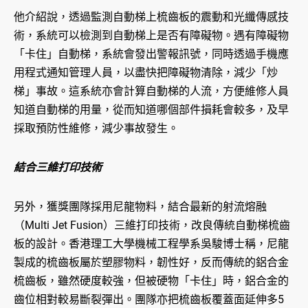
他介紹說，透過監測自動梯上梳齒板的震動和光纖傳感技
術，系統可以檢測到自動梯上是否有障礙物。遇有障礙物
「卡住」自動梯，系統會發出警報訊號，同時透過手機應
用程式通知管理人員，以盡快把障礙物清除，減少「炒
梯」事故。這系統亦會計算自動梯的人流，方便維修人員
知道自動梯的用量，從而知道哪個部件損耗會較多，及早
採取預防性維修，減少事故發生。
結合三維打印技術
另外，獲獎團隊採用尼龍物料，結合最新的射流熔融
（Multi Jet Fusion）三維打印技術，改良傳統自動梯梳齒
板的設計。香港理工大學機械工程學系吳駿博士稱，尼龍
製成的梳齒板屬於塑膠物料，韌性好，反而傳統的鋁合金
梳齒板，雖然硬度較強，但被硬物「卡住」時，鋁合金的
齒位相對較易斷裂彈出。團隊亦把梳齒板覆蓋面延伸多5