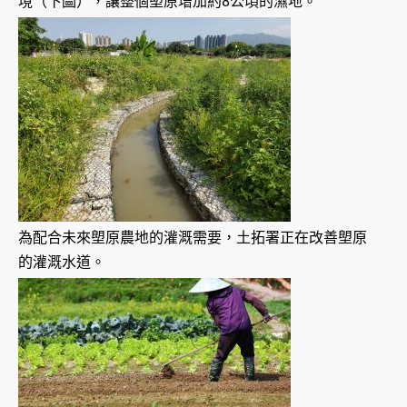
境（下圖），讓整個塱原增加約8公頃的濕地。
為配合未來塱原農地的灌溉需要，土拓署正在改善塱原
的灌溉水道。