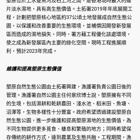
塱原位於上水雙魚河及石上河之間，是香港現時最大的連
片淡水濕地，具有高生態價值。土拓署2019年年底展開工
程，計劃把塱原核心地區約37公頃土地發展成自然生態公
園，以保護和改善重要的生態環境，並補償因開發新發展
區而造成的濕地損失，同時，署方藉工程優化該處環境，
使之成為新發展區內主要的綠化空間。現時工程進展順
利，預計2023年完成。
維護和提高塱原生態價值
塱原自然生態公園由土拓署興建，漁護署負責公園日後的
管理。漁護署自然公園主任何景欣博士說，塱原擁有不同
的生境，包括濕耕和乾耕農田、淺水池、稻米田、魚塘、
沼澤等，生物多樣性十分豐富。政府希望透過建設塱原自
然生態公園，進一步維護和提高塱原濕地的生態價值，為
不同生物提供更多覓食、棲息和繁殖的地方；同時希望保
存傳統的耕作方式，達到農業及生態共融。工程期間，漁