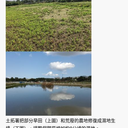
土拓署把部分旱田（上圖）和荒廢的農地修復成濕地生