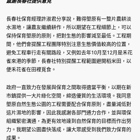
感謝長春社提供意見
長春社保育經理許淑君分享說，難得塱原有一整片農耕淡
水濕地，讓農友繼續耕作，所以期望在工程細節上，可以
保持保育塱原的原則，把對生態的影響減至最低。工程期
間，他們會提醒工程團隊特別注意生態價值較高的位置，
避免工程車行走有關路段，又例如去年10月至12月是禾花
雀來港的季節，長春社特別提醒工程範圍避開稻米田，以
便禾花雀在田裡覓食。
政府一直致力在發展與保育之間取得適當平衡，以期在新
市鎮提供一大片綠化空間，締造優質的生活環境。我同意
塱原自然生態公園的工程需要配合保育原則，盡量減低對
這片濕地的影響，因此我感謝各部門通力合作，並與環保
組織緊密溝通，為更有效地達到自然保育的目標而作出努
力。我期望公園盡快落成，讓大眾感受到我們致力保育的
成果。