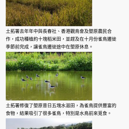
土拓署去年年中與長春社、香港觀鳥會及塱原農民合
作，成功種植約十塊稻米田，並趕及在十月份雀鳥遷徙
季節前完成，讓雀鳥遷徙途中在塱原休息。
土拓署修復了塱原昔日五塊水滋田，為雀鳥提供豐富的
食物，結果吸引了很多雀鳥，特別是水鳥前來覓食。