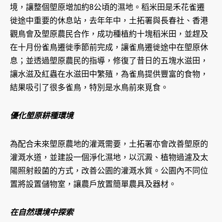
境，讓整個塱原增加約8公頃的濕地。稻米田是禾花雀遷
徙途中重要的休息站，去年年中，土拓署與長春社、香港
觀鳥會及塱原農民合作，成功種植約十塊稻米田，並趕及
在十月份雀鳥遷徙季節前完成，讓雀鳥遷徙途中在塱原休
息；並透過塱原農民的指導，修復了昔日的五塊水滋田，
讓水滋及紅蟲在水滋田中繁殖，為雀鳥提供豐富的食物，
結果吸引了很多雀鳥，特別是水鳥前來覓食。
優化塱原耕種環境
為配合未來塱原農地的灌溉需要，土拓署亦會改善塱原的
灌溉水道，並建設一個淨化濕地，以沉澱、植物過濾及太
陽照射殺菌的方式，改善公園的灌溉水質。公園內不同位
置將設置儲物室，讓農戶放置簡單農具及器材。
在自然環境中探索