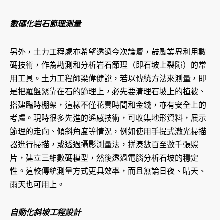
數碼化岩石節理測量
另外，土力工程處亦希望透過今次論壇，鼓勵業界利用數
碼技術，作為勘測和分析岩石節理（即石坡上裂隙）的常
用工具。土力工程師梁偉健說，若以傳統方法來測量，即
是把羅盤緊靠在石的節理上，必先要清理石坡上的植被、
搭建臨時棚架，這樣不僅花費時間和金錢，亦有安全上的
考慮。現時很多先進的遙感技術，可收集地形資料，展示
節理的走向、傾斜角度等情況，例如使用手提式激光掃描
器進行掃描，或透過攝影測量法，拼湊數百至數千張照
片，建立三維數碼模型，然後透過電腦分析石坡的穩定
性。這較傳統測量方式更具效率，而且無論日夜、晴天、
雨天也可用上。
自動化斜坡工程設計