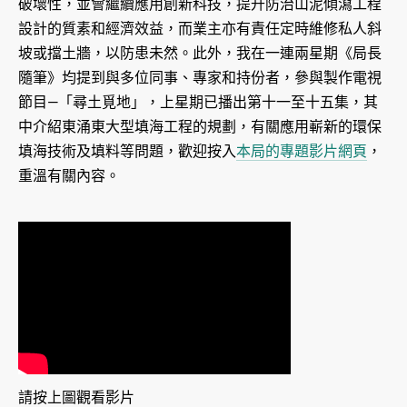
破壞性，並會繼續應用創新科技，提升防治山泥傾瀉工程
設計的質素和經濟效益，而業主亦有責任定時維修私人斜
坡或擋土牆，以防患未然。此外，我在一連兩星期《局長
隨筆》均提到與多位同事、專家和持份者，參與製作電視
節目—「尋土覓地」，上星期已播出第十一至十五集，其
中介紹東涌東大型填海工程的規劃，有關應用嶄新的環保
填海技術及填料等問題，歡迎按入
本局的專題影片網頁
，
重溫有關內容。
請按上圖觀看影片