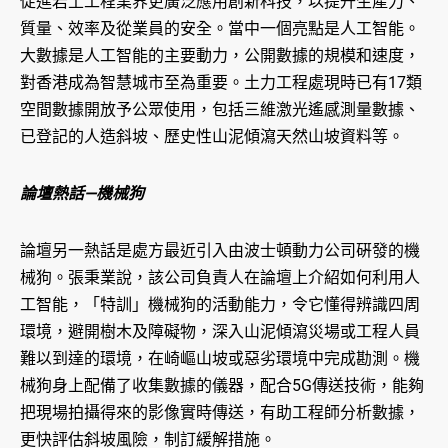
促進岩土工程業界更廣泛應用創新科技，以提升生產力、
質量、效率及從業員的安全。當中一個亮點是人工智能。
大數據是人工智能的主要動力，公開數據的規模和速度，
對香港成為智慧城市至為重要。土力工程處現時已有17類
空間數據開放予公眾使用，包括三維激光遙感測量數據、
已登記的人造斜坡、歷史性山泥傾瀉天然山坡資料等。
論壇熱話—機械狗
論壇另一熱話是處方最近引入由波士頓動力公司硏發的機
械狗。張秉業說，該公司負責人在論壇上介紹如何利用人
工智能，「特訓」機械狗的活動能力，令它懂得辨識四周
環境，避開樹木及障礙物，深入山泥傾瀉災場或工程人員
難以到達的環境，在崎嶇山坡或惡劣環境中完成勘測。機
械狗身上配備了收集數據的儀器，配合5G傳送技術，能夠
把現場拍攝得來的影像實時傳送，有助工程師分析數據，
更快評估斜坡風險，制訂緩解措施。