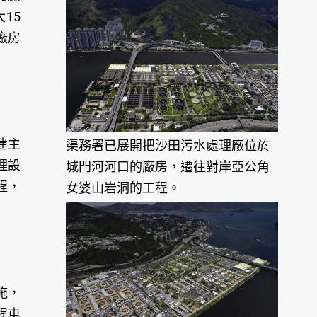
15
廠房
建主
渠務署已展開把沙田污水處理廠位於
理設
城門河河口的廠房，遷往對岸亞公角
程，
女婆山岩洞的工程。
施，
程車