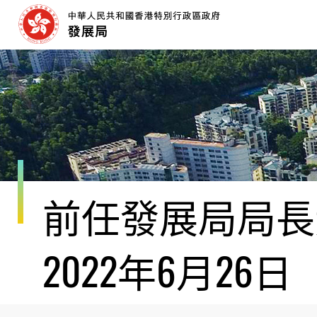
跳
至
內
容
開
始
前任發展局局長黃
2022年6月26日