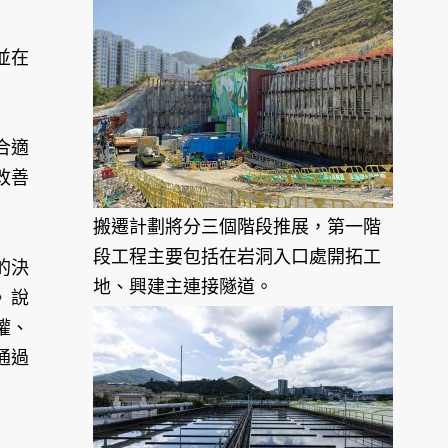
並在
合適
改善
搬遷計劃將分三個階段推展，第一階
段工程主要包括在岩洞入口處開拓工
的決
地、興建主連接隧道。
》說
權、
通過