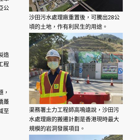
亞公
沙田污水處理廠重置後，可騰出28公
頃的土地，作有利民生的用途。
供製造
升工程
題，
橋躉
渠務署土力工程師高鳴遠說，沙田污
減至
水處理廠的搬遷計劃是香港現時最大
規模的岩洞發展項目。