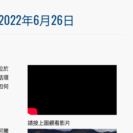
22年6月26日
位於
活環
如何
請按上圖觀看影片
可騰