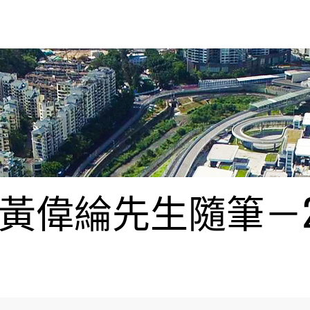
偉綸先生隨筆－20