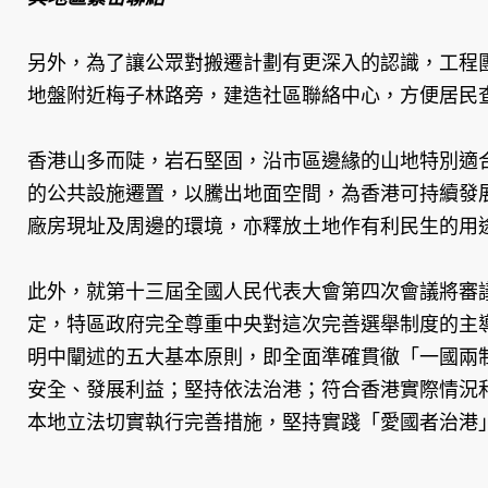
另外，為了讓公眾對搬遷計劃有更深入的認識，工程
地盤附近梅子林路旁，建造社區聯絡中心，方便居民
香港山多而陡，岩石堅固，沿市區邊緣的山地特別適
的公共設施遷置，以騰出地面空間，為香港可持續發
廠房現址及周邊的環境，亦釋放土地作有利民生的用
此外，就第十三屆全國人民代表大會第四次會議將審
定，特區政府完全尊重中央對這次完善選舉制度的主
明中闡述的五大基本原則，即全面準確貫徹「一國兩
安全、發展利益；堅持依法治港；符合香港實際情況
本地立法切實執行完善措施，堅持實踐「愛國者治港