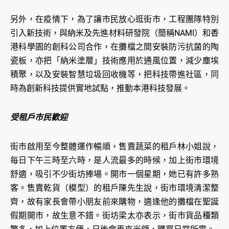
另外，在疫情下，為了讓市民放心逛街市，工程團隊特別
引入新技術，與納米及先進材料研發院（簡稱NAMI）和香
港科學園的創科公司合作，在攤檔之間安裝防污抗菌的陶
瓷板，亦把「納米塗層」技術應用於通風位置，減少塵埃
積聚，以及安裝智慧垃圾回收機等，把科技帶進社區，同
時為創新科技提供實地試點，推動本港科技發展。
受租戶市民歡迎
街市啟用至今整體運作暢順，售賣蔬菜的租戶林小姐說，
每日下午三時至六時，是人流最多的時候，加上街市環境
舒適，吸引不少街坊捧場。開市一個星期，她已有許多熟
客。售賣乾貨（模型）的租戶陳先生說，街市環境清潔整
齊，故有家長會帶小朋友前來購物，適逢他的攤檔在聖誕
假期開市，故生意不錯。街坊梁太亦表示，街市貨品種類