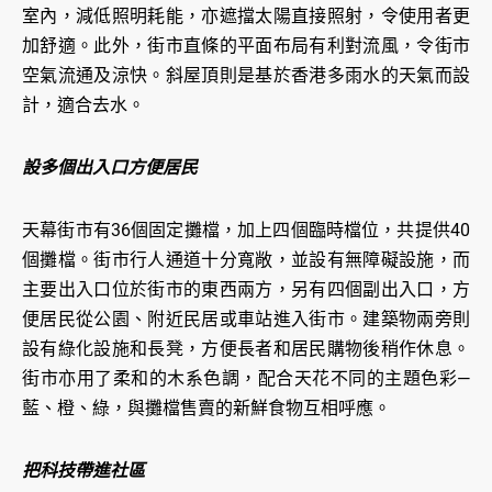
室內，減低照明耗能，亦遮擋太陽直接照射，令使用者更
加舒適。此外，街市直條的平面布局有利對流風，令街市
空氣流通及涼快。斜屋頂則是基於香港多雨水的天氣而設
計，適合去水。
設多個出入口方便居民
天幕街市有36個固定攤檔，加上四個臨時檔位，共提供40
個攤檔。街市行人通道十分寬敞，並設有無障礙設施，而
主要出入口位於街市的東西兩方，另有四個副出入口，方
便居民從公園、附近民居或車站進入街市。建築物兩旁則
設有綠化設施和長凳，方便長者和居民購物後稍作休息。
街市亦用了柔和的木系色調，配合天花不同的主題色彩—
藍、橙、綠，與攤檔售賣的新鮮食物互相呼應。
把科技帶進社區