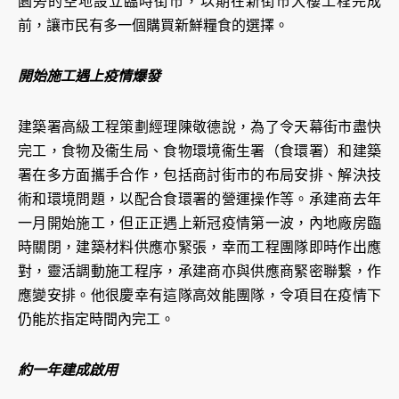
園旁的空地設立臨時街市，以期在新街市大樓工程完成
前，讓市民有多一個購買新鮮糧食的選擇。
開始施工遇上疫情爆發
建築署高級工程策劃經理陳敬德說，為了令天幕街市盡快
完工，食物及衞生局、食物環境衞生署（食環署）和建築
署在多方面攜手合作，包括商討街市的布局安排、解決技
術和環境問題，以配合食環署的營運操作等。承建商去年
一月開始施工，但正正遇上新冠疫情第一波，內地廠房臨
時關閉，建築材料供應亦緊張，幸而工程團隊即時作出應
對，靈活調動施工程序，承建商亦與供應商緊密聯繋，作
應變安排。他很慶幸有這隊高效能團隊，令項目在疫情下
仍能於指定時間內完工。
約一年建成啟用