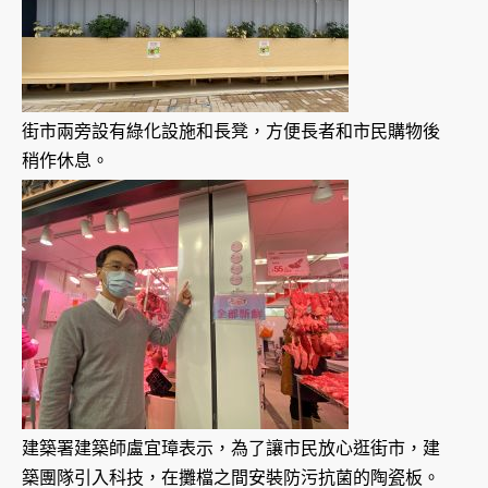
街市兩旁設有綠化設施和長凳，方便長者和市民購物後
稍作休息。
建築署建築師盧宜璋表示，為了讓市民放心逛街市，建
築團隊引入科技，在攤檔之間安裝防污抗菌的陶瓷板。