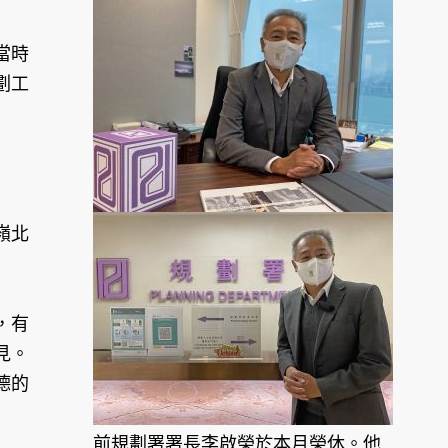
當時
劃工
嶺北
，有
見。
德的
前規劃署署長李啟榮於本月榮休。他