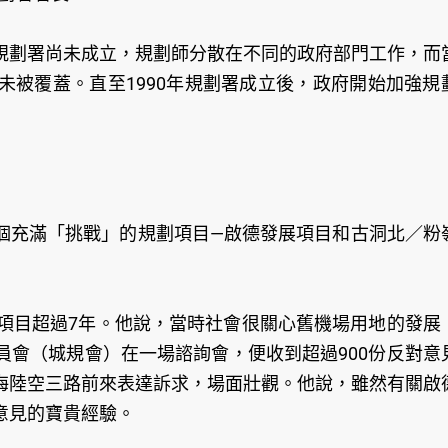
規劃署尚未成立，規劃師分散在不同的政府部門工作，而
未被覆蓋。直至1990年規劃署成立後，政府開始加強規
個充滿「挑戰」的規劃項目—啟德發展項目和古洞北／粉
該項目超過7年。他說，當時社會很關心舊機場用地的發展
員會（城規會）在一場諮詢會，便收到超過900份反對意
海陸空三路前來表達訴求，場面壯觀。他說，雖然有關啟
意見的寶貴經驗。