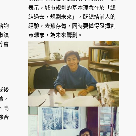
表示，城市規劃的基本理念在於「總
結過去，規劃未來」，既總結前人的
諮詢
經驗，去蕪存菁，同時要懂得發揮創
市鎮
意想象，為未來籌劃。
等會
成後
驗，
、高
強合