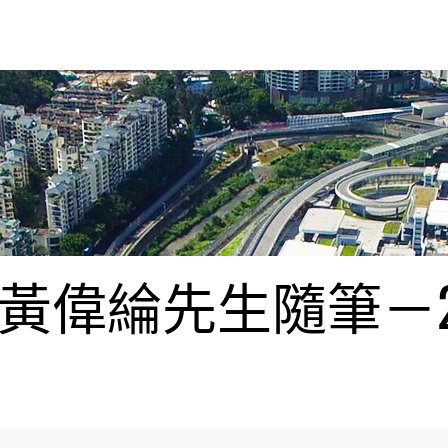
偉綸先生隨筆－20