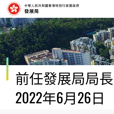
跳
至
內
容
開
始
前任發展局局長黃
2022年6月26日