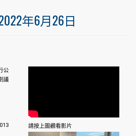
22年6月26日
行公
劃議
13
請按上圖觀看影片