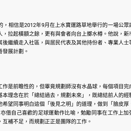
，相信是2012年9月在上水寶運路草地舉行的一場公眾
人，拉起橫額之餘，更有與會者向台上擲水樽。他說，新
其後繼續走入社區，與居民代表及其他持份者、專業人士
善發展計劃。
工作是前瞻性的，但畢竟規劃師沒有水晶球，每個項目完
基本理念在於「總結過去，規劃未來」，既總結前人的經
他希望同事明白這個「後見之明」的道理，做到「臉皮厚
他亦借自己喜歡的足球運動作比喻，勉勵同事在工作上加
，互補不足，而規劃正正是團隊的工作。