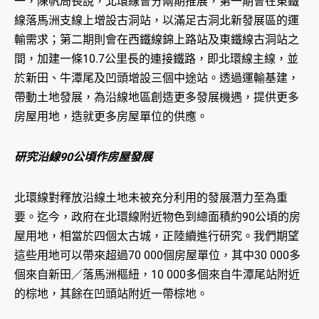
一，陳帆局長說，北環線會分兩期推展，第一期會在東鐵
線落馬洲支線上增設古洞站，以滿足古洞北新發展區的運
輸需求；第二期則會在西鐵線錦上路站及東鐵線古洞站之
間，加建一條10.7公里長的連接鐵路，即北環線主線，並
於新田、牛潭尾及凹頭增設三個中途站。透過運輸基建，
帶動土地發展，為沿線地區創造更多發展機遇，提供更多
房屋用地，造就更多房屋單位的供應。
研究沿線90公頃作房屋發展
北環線對釋放沿線土地未被充分利用的發展潛力至為重
要。迄今，政府在北環線附近物色到總面積約90公頃的房
屋用地，相當於四個太古城，正陸續進行研究。我們期望
這些用地可以帶來超過70 000個房屋單位，其中30 000多
個來自新田／落馬洲樞紐，10 000多個來自牛潭尾站附近
的棕地，其餘在凹頭站附近一帶棕地。