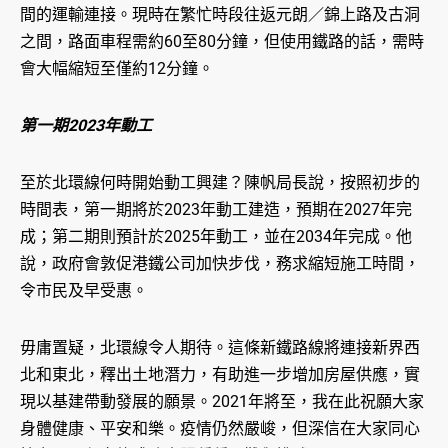
間的運輸連接。現時在繁忙時段往返元朗／錦上路及古洞
之間，路面車程需約60至80分鐘，但使用鐵路的話，需時
會大幅縮短至僅約12分鐘。
第一期2023年動工
至於北環線何時開始動工興建？陳帆局長說，按照初步的
時間表，第一期將於2023年動工建造，預期在2027年完
成；第二期則預計於2025年動工，並在2034年完成。他
說，政府會敦促港鐵公司加快步伐，務求縮短施工時間，
令市民及早受惠。
毋庸置疑，北環線令人期待。這條新鐵路線將連接新界西
北和東北，釋出土地潛力，有助進一步增加房屋供應，實
現以基建帶動發展的願景。2021年將至，我在此祝願大家
身體健康、平安和樂。疫情仍然嚴峻，但深信在大家同心