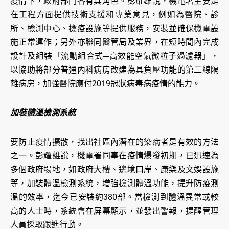
疫情下，政府部門各有其角色。彭耀雄說，機電署主要是
在工程方面提供技術支援和專業意見，例如為醫院、診
所、檢測中心、檢疫設施等提供服務，安裝並確保機電設
施正常運作；另外亦聯同醫管局及業界，在短時間內完成
設計及組裝「流動組合式─高效能空氣微粒子過濾器」，
以協助將部分普通內科病房改建為具負壓功能的第二線隔
離病房，加強醫院應付2019冠狀病毒病疫情的能力。
加裝體溫檢測系統
要防止疫情擴散，找出社區內潛在的染病者是有效的方法
之一。彭耀雄說，機電署同事在疫情爆發初期，已迅速為
多個政府場地，如政府大樓、邊境口岸、康樂及文娛設施
等，加裝體溫檢測系統，增強檢測體溫功能，提升防疫測
溫的效率，迄今已安裝約380部。當檢測到體溫異常或較
高的人士時，系統會在屏幕顯示，並發出警報，提醒管理
人員採取跟進行動。