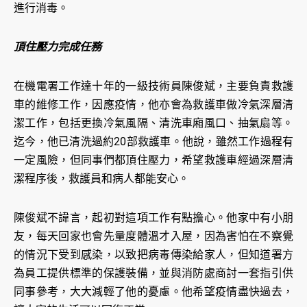
進行消毒。
頂住壓力完成任務
在機電署工作達十年的一級技術員陳俊斌，主要負責救護
車的維修工作，因應疫情，他亦會為救護車做冷氣深層清
潔工作，包括更換冷氣風隔、清洗車廂風口、抽氣扇等。
迄今，他已清洗過約20部救護車。他說，雖然工作過程有
一定風險，但同事們都頂住壓力，希望救護車經過深層清
潔程序後，救護員和病人都能安心。
陳俊斌不諱言，起初對這項工作有點擔心。他家中有小朋
友，每天回家也會先量度體溫才入屋，因為害怕在不察覺
的情況下受到感染，以致把病毒傳染給家人，但知道署方
為員工提供標準的保護裝備，並與消防處商討一套指引供
同事參考，大大減輕了他的憂慮。他希望疫情盡快過去，