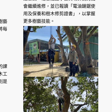
會繼續進修，並已報讀「電油鏈鋸使
用及保養和樹木修剪證書」，以掌握
更多樹藝技能。
樹藝
將每
的課
木工
別是