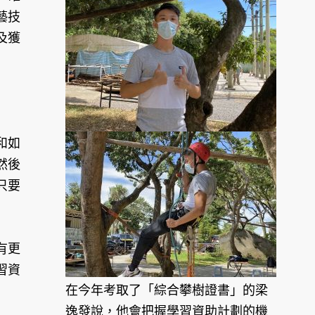
藝技
及獲
和如
然後
只要
有更
習資
在今年考取了「綜合攀樹證書」的梁
逸發說，他會把握學習資助計劃的機