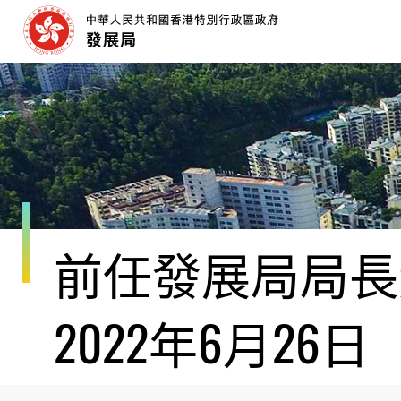
跳
至
內
容
開
始
前任發展局局長黃
2022年6月26日