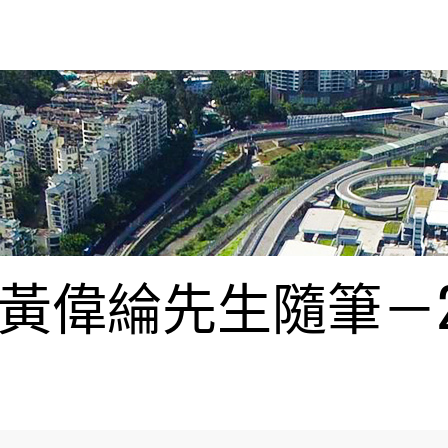
偉綸先生隨筆－20