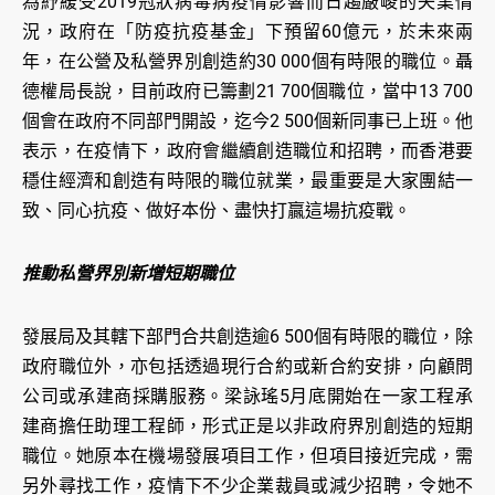
為紓緩受2019冠狀病毒病疫情影響而日趨嚴峻的失業情
況，政府在「防疫抗疫基金」下預留60億元，於未來兩
年，在公營及私營界別創造約30 000個有時限的職位。聶
德權局長說，目前政府已籌劃21 700個職位，當中13 700
個會在政府不同部門開設，迄今2 500個新同事已上班。他
表示，在疫情下，政府會繼續創造職位和招聘，而香港要
穩住經濟和創造有時限的職位就業，最重要是大家團結一
致、同心抗疫、做好本份、盡快打贏這場抗疫戰。
推動私營界別新增短期職位
發展局及其轄下部門合共創造逾6 500個有時限的職位，除
政府職位外，亦包括透過現行合約或新合約安排，向顧問
公司或承建商採購服務。梁詠瑤5月底開始在一家工程承
建商擔任助理工程師，形式正是以非政府界別創造的短期
職位。她原本在機場發展項目工作，但項目接近完成，需
另外尋找工作，疫情下不少企業裁員或減少招聘，令她不