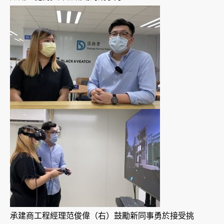
承建商工程經理范俊偉（右）鼓勵新同事勇於接受挑