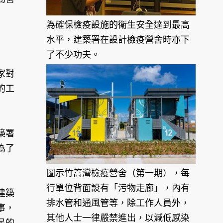
為確保檢疫設施的衞生安全達到最高
水平，建築署在設計檢疫營舍時亦下
了不少功夫。
家對
的工
築署
為了
圖示竹篙灣檢疫營舍（第一期），每
行單位背面設有「污物走廊」，內有
建築
排水管和通風管等，除工作人員外，
事，
其他人士一律嚴禁進出，以減低感染
民的