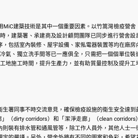
用MiC建築技術是其中一個重要因素。以竹篙灣檢疫營舍
時，建築署、承建商及設計顧問團隊已同步進行營舍設
序，包括室內裝修、屋宇設備、家俬電器裝置等均在廠房
冷氣、獨立洗手間等已一應俱全，只需把一個個單位裝
工地施工時間，提升生產力，並有助質量控制及提升工
衞生署同事不時交流意見，確保檢疫設施的衞生安全達到
corridors）和「潔淨走廊」（clean corridor
內則裝有排水管和通風管等，除工作人員外，其他人士一
規定的嚴謹。另外，營舍外牆有不同的圖案和色彩，希望