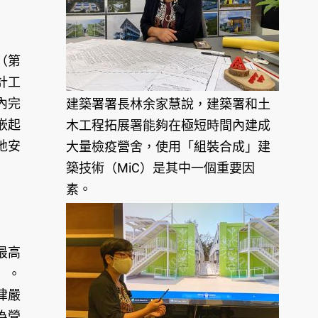
（第
計工
內完
建築署署長林余家慧說，建築署和土
嵌起
木工程拓展署能夠在極短時間內建成
地安
大量檢疫營舍，使用「組裝合成」建
築技術（MiC）是其中一個重要因
素。
最高
s）。
律嚴
為營