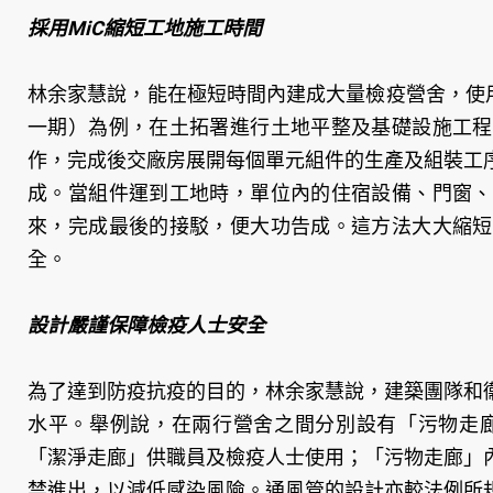
採用MiC縮短工地施工時間
林余家慧說，能在極短時間內建成大量檢疫營舍，使
一期）為例，在土拓署進行土地平整及基礎設施工程
作，完成後交廠房展開每個單元組件的生產及組裝工
成。當組件運到工地時，單位內的住宿設備、門窗、
來，完成最後的接駁，便大功告成。這方法大大縮短
全。
設計嚴謹保障檢疫人士安全
為了達到防疫抗疫的目的，林余家慧說，建築團隊和
水平。舉例說，在兩行營舍之間分別設有「污物走廊」（dirty 
「潔淨走廊」供職員及檢疫人士使用；「污物走廊」
禁進出，以減低感染風險。通風管的設計亦較法例所