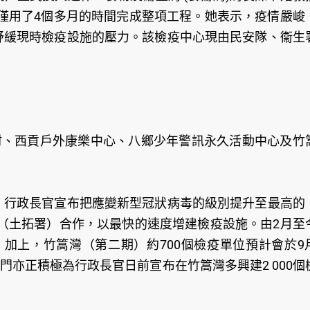
僅用了4個多月的時間完成整項工程。她表示，疫情嚴峻
能紓緩現時檢疫設施的壓力。該檢疫中心現由民安隊、衞生
村、西貢戶外康樂中心、八鄉少年警訊永久活動中心及竹
），行政長官宣布把應變新型冠狀病毒的級別提升至最高的
（土拓署）合作，以最快的速度增建檢疫設施。由2月至
位。加上，竹篙灣（第二期）約700個檢疫單位預計會於9
部門亦正積極為行政長官日前宣布在竹篙灣多興建2 000個