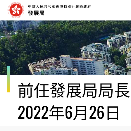
跳
至
內
容
開
始
前任發展局局長黃
2022年6月26日