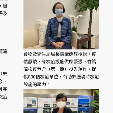
，檢
署及
篙灣
食物及衞生局局長陳肇始教授說，疫
情嚴峻，令檢疫設施供應緊張。竹篙
灣檢疫營舍（第一期）投入運作，提
「緊
供800個檢疫單位，有助紓緩現時檢疫
今，
設施的壓力。
月完
檢疫