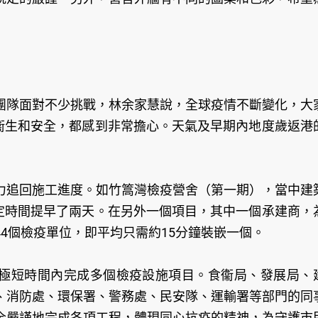
團隊面對不少挑戰，林余家慧說，全球疫情不斷變化，大
的衞生和安全，都感到非常擔心。天氣及早期內地度歲返港
力追回施工進度。如竹篙灣檢疫營舍（第一期），當中建
原定時間提早了兩天。在另外一個項目，其中一個承建商，
4個檢疫單位，即平均只需約15分鐘裝嵌一個。
在極短時間內完成多個檢疫設施項目。食衞局、發展局、
、消防處、環保署、警務處、民安隊、運輸署等部門的同
全嚴謹地完成各項工程，體現同心抗疫的精神，為守護市