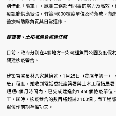
別借此「隨筆」，感謝工務部門同事的努力及高效，
疫設施供應緊張，竹篙灣800檢疫單位及時落成，
醫療輔助隊負責其日常運作。
建築署、土拓署肩負興建任務
目前，政府分別在4個地方—柴灣鯉魚門公園及度假
興建檢疫營舍。
建築署署長林余家慧憶述，1月25日（農曆年初一
急」程度，她收到電話委託建築署與土木工程拓展署
短短6個月時間內，已完成建造約1 460個檢疫單
工，屆時，檢疫營舍的數目將超過2 100個；而工程
單位作前期準備功夫。