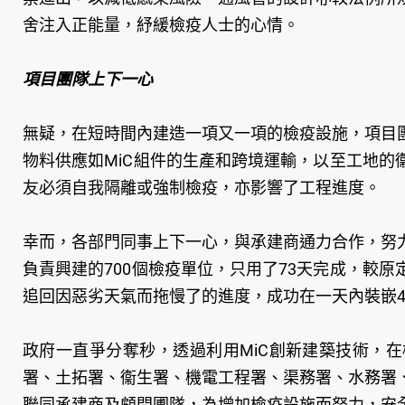
舍注入正能量，紓緩檢疫人士的心情。
項目團隊上下一心
無疑，在短時間內建造一項又一項的檢疫設施，項目
物料供應如MiC組件的生產和跨境運輸，以至工地
友必須自我隔離或強制檢疫，亦影響了工程進度。
幸而，各部門同事上下一心，與承建商通力合作，努
負責興建的700個檢疫單位，只用了73天完成，較
追回因惡劣天氣而拖慢了的進度，成功在一天內裝嵌4
政府一直爭分奪秒，透過利用MiC創新建築技術，
署、土拓署、衞生署、機電工程署、渠務署、水務署
聯同承建商及顧問圑隊，為增加檢疫設施而努力，安