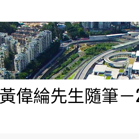
偉綸先生隨筆－20