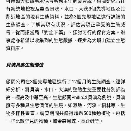
可持續大嶼辦事處保育事務主任周慶賢說，相關研究旨在
有系統地檢視及整合貝澳、水口、大澳3個先導地區及其
鄰近地區的現有生態資料，並為3個先導地區進行詳細的
生態調查，了解其現有狀況，評估其現正承受的生態威
脅，從而讓當局「對症下藥」，探討可行的保育方案。辦
事處亦希望以收集到的生態數據，逐步為大嶼山建立生態
資料庫。
貝澳具高生態價值
顧問公司在3個先導地區進行了12個月的生態調查，經詳
細分析，將貝澳、水口、大澳的整體生態重要性分別評為
高、極高及中等至高。生態顧問Philip以貝澳為例說，貝澳
擁有多種具生態價值的生境，如濕地、河溪、樹林等，生
物多樣性豐富，調查期間共錄得超過500種動植物，包括
一些比較罕見的物種，如金裳鳳蝶、長趾蛙等。