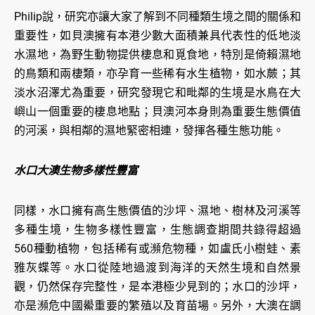
Philip說，研究亦讓大家了解到不同種類生境之間的關係和
重要性，如貝澳擁有本港少數大面積兼具代表性的低地淡
水濕地，為野生動物提供棲息和覓食地，特別是倚賴濕地
的鳥類和兩棲類，亦孕育一些稀有水生植物，如水蕨；其
淡水沼澤尤為重要，研究發現它和毗鄰的生境是水鳥在大
嶼山一個重要的棲息地點；貝澳河本身則為重要生態價值
的河溪，與相鄰的濕地緊密相連，發揮各種生態功能。
水口大澳生物多樣性豐富
同樣，水口擁有高生態價值的沙坪、濕地、樹林及河溪等
多種生境，生物多樣性豐富，生態調查期間共錄得超過
560種動植物，包括稀有或瀕危物種，如盧氏小樹蛙、素
雅灰蝶等。水口從陸地過渡到海洋的天然生境和自然景
觀，仍然保存完整性，是本港極少見到的；水口的沙坪，
亦是瀕危中國鱟重要的繁殖以及育苗場。另外，大澳在調