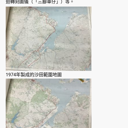
迴轉刻圖儀（「三腳車仔」）等。
1974年製成的沙田範圍地圖