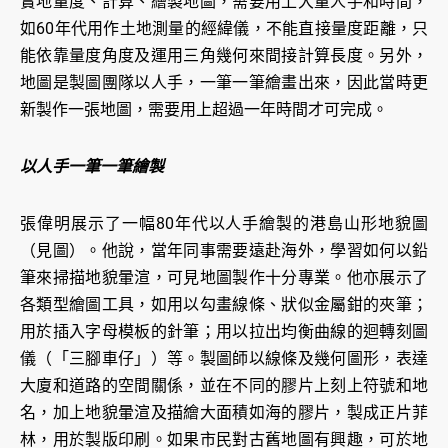
實地量度、計算、繪製地圖，需要用上大量人手和時間，
如60年代用作土地測量的經緯儀，不能直接量度距離，只
能依靠量度角度及運用三角幾何來間接計算長度。另外，
地圖是製圖團隊以人手，一筆一筆繪畫出來，因此當時更
新製作一張地圖，需要用上超過一年時間才可完成。
以人手一筆一筆繪製
張偉明展示了一幅80年代以人手繪製的港島山形地貌圖
（見圖）。他說，當年同事需要遠赴海外，學習如何以鉛
筆來掃描地貌暈渲，可見地圖製作十分專業。他亦展示了
各類型繪圖工具，如用以勾畫線條、狀似金屬鉗的夾筆；
用於插入字母模板的針筆；用以拉出均衡曲線的迴轉刻圖
儀（「三腳車仔」）等。製圖師以線條及幾何圖形，表達
大廈和道路的空間關係，並在不同的膠片上刻上符號和地
名，加上地貌暈渲及描繪大面積如海的膠片，製成正片菲
林，用於製版印刷。如果市民對古舊地圖有興趣，可於地