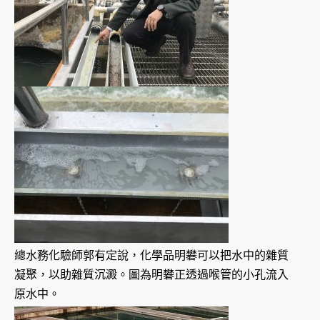
總水務化驗師郭有定說，化學品明礬可以把水中的雜質
凝聚，以助雜質沉澱。圖為明礬正透過喉管的小孔流入
原水中。