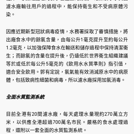
濾水廠輸往用戶的過程中，能保持衛生和不受病原體污
染。
因應近期新型冠狀病毒疫情，水務署採取了審慎措施，將
出廠食水中的餘氯含量，由每公升1毫克提升至約每公升
1.2毫克，以加強保障食水在輸送和儲存過程中保持清潔衞
生；而餘氯的含量在提升後，仍遠低於世界衞生組織建議
等於或低於每公升5毫克的《飲用水水質準則》指引值，
適合安全飲用。郭有定說，氯氣能有效消滅原水中的病原
體，包括致病性細菌和病毒，所以濾水廠採用加氯消毒。
全面水質監測系統
目前全港有20間濾水廠，每天處理水量現約270萬立方
米，以供應全港超過700萬名市民。嚴格的食水處理過
程，還附以一套全面的水質監測系統。