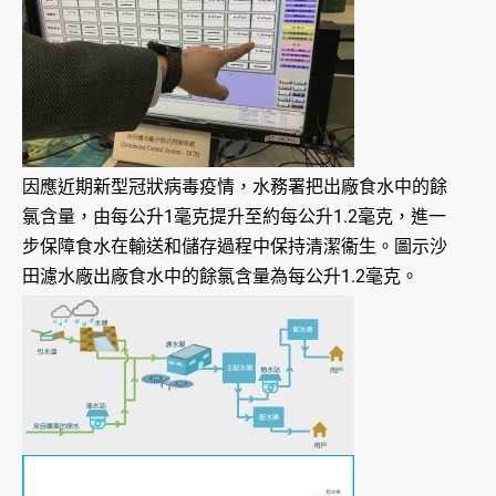
因應近期新型冠狀病毒疫情，水務署把出廠食水中的餘
氯含量，由每公升1毫克提升至約每公升1.2毫克，進一
步保障食水在輸送和儲存過程中保持清潔衞生。圖示沙
田濾水廠出廠食水中的餘氯含量為每公升1.2毫克。