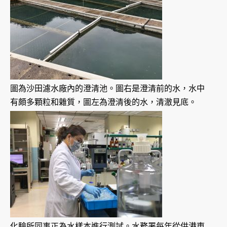
圖為沙田濾水廠內的澄清池。圖右是澄清前的水，水中
有頗多顆粒和雜質，圖左為澄清後的水，清澈見底。
化驗所同事正為水樣本進行測試。水務署每年從供港東