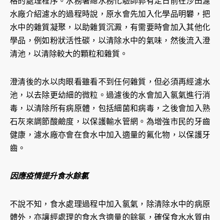
格的處理程序。水務署總水務化驗師郭有定日前在沙田濾
水廠介紹濾水的過程時說，原水會先加入化學品明礬，把
水中的雜質凝聚，以助雜質沉澱，有需要時會加入其他化
學品，例如粉狀活性碳，以清除水中的氣味，然後流入澄
清池，以清除較大的顆粒和雜質。
澄清後的水以肉眼看雖看不到任何雜質，但必須再經濾水
池，以去除更幼細的微粒。過濾後的水會加入氯氣進行消
毒，以清除所有病原體，包括細菌和病毒，之後會加入熟
石灰來調節酸鹼度，以保護輸水管網。為增強市民的牙齒
健康，濾水廠亦會在食水中加入適量的氟化物，以保護牙
齒。
因應疫情提升食水餘氯
不說不知，食水處理過程中加入氯氣，除清除水中的病原
體外，亦讓經處理的食水含適量的餘氯，確保食水水質由