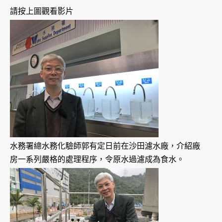
請按上圖觀看影片
水務署總水務化驗師郭有定日前在沙田濾水廠，介紹廠
房一系列嚴格的處理程序，令原水過濾成為食水。