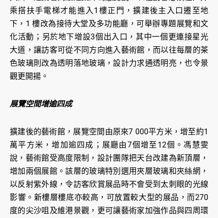
乘搭扶手電梯才能進入1樓正門，擴建後主入口遷至地
下，1 樓改為接待大堂及多功能廳，可舉辦專題展覽和文
化活動；另於地下增設3個出入口，其中一個更連接星光
大道，讓訪客可從不同方向進入藝術館，而以往每層的茶
色玻璃則改為透明落地玻璃，設計力求通透明亮，也令景
觀更開揚。
展覽空間增逾四成
擴建後的藝術館，展覽空間由原來7 000平方米，增至約1
萬平方米，增加逾四成；展廳由7個增至12個。馮慧雯
說，藝術館受高度限制，設計團隊把天台改建為新頂層，
增加兩個展館。該層的玻璃特別選用夾層玻璃和夾絲網，
以反射紫外線，令訪客欣賞展品時不會受到太刺眼的光線
影響。新樓層樓底亦較高，可放置較大型的展品，而270
度的尖沙咀及維港景觀，更可讓藝術家加強作品與四周環