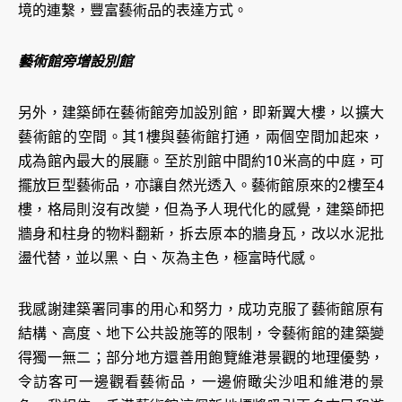
境的連繫，豐富藝術品的表達方式。
藝術館旁增設別館
另外，建築師在藝術館旁加設別館，即新翼大樓，以擴大
藝術館的空間。其1樓與藝術館打通，兩個空間加起來，
成為館內最大的展廳。至於別館中間約10米高的中庭，可
擺放巨型藝術品，亦讓自然光透入。藝術館原來的2樓至4
樓，格局則沒有改變，但為予人現代化的感覺，建築師把
牆身和柱身的物料翻新，拆去原本的牆身瓦，改以水泥批
盪代替，並以黑、白、灰為主色，極富時代感。
我感謝建築署同事的用心和努力，成功克服了藝術館原有
結構、高度、地下公共設施等的限制，令藝術館的建築變
得獨一無二；部分地方還善用飽覽維港景觀的地理優勢，
令訪客可一邊觀看藝術品，一邊俯瞰尖沙咀和維港的景