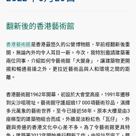
翻新後的香港藝術館
香港藝術館
是香港最悠久的公營博物館，早前經翻新後重
開，無論內外均令人耳目一新。今次，我特別邀請建築署
兩位同事，介紹如何令藝術館「大變身」，讓建築物更開
揚和暢通易達之外，更拉近藝術品與人和環境之間的距
離。
香港藝術館1962年開幕，初設於大會堂高座，1991年遷移
到尖沙咀現址。藝術館守護超過
17 000
項藝術珍品，演繹
多元萬象的藝術世界，至今已接近58年。原本大樓是由3
座梯型的建築物組合而成，外牆是淡粉紅色「瓦仔」，外
觀與旁邊的香港文化中心差不多。為了令藝術館更具特
色，建築署2012年開始進行翻新工作，由設計至完工，歷