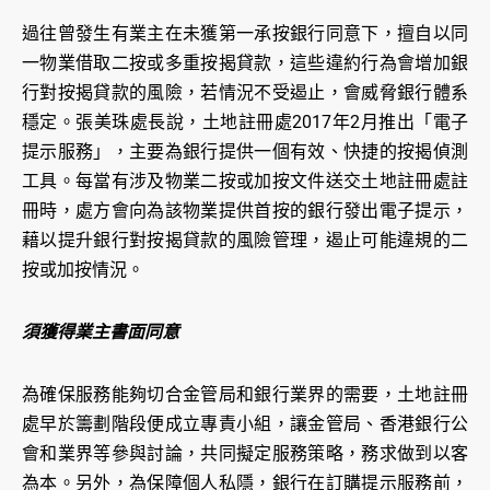
過往曾發生有業主在未獲第一承按銀行同意下，擅自以同
一物業借取二按或多重按揭貸款，這些違約行為會增加銀
行對按揭貸款的風險，若情況不受遏止，會威脅銀行體系
穩定。張美珠處長說，土地註冊處2017年2月推出「電子
提示服務」，主要為銀行提供一個有效、快捷的按揭偵測
工具。每當有涉及物業二按或加按文件送交土地註冊處註
冊時，處方會向為該物業提供首按的銀行發出電子提示，
藉以提升銀行對按揭貸款的風險管理，遏止可能違規的二
按或加按情況。
須獲得業主書面同意
為確保服務能夠切合金管局和銀行業界的需要，土地註冊
處早於籌劃階段便成立專責小組，讓金管局、香港銀行公
會和業界等參與討論，共同擬定服務策略，務求做到以客
為本。另外，為保障個人私隱，銀行在訂購提示服務前，