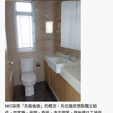
MiC採用「先裝後嵌」的概念，先在廠房預製獨立組
件，如客廳、房間、廚房、洗手間等，然後運往工地裝