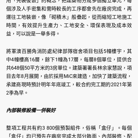
用「先裝後嵌」的概念，把建築物分成多個獨立單元，每
個涉及人手密集和需時較長的工序都會先在廠房完成，再
運往工地裝嵌，像「砌積木」般疊起，從而縮短工地施工
時間，有效提升生產力、工地安全、環保表現及成本效
益，可以說是一舉多得。
將軍澳百勝角消防處紀律部隊宿舍項目包括5幢樓宇，其
中4幢樓高16層，餘下1幢為17層，每層8個單位，提供合
共648個50平方米的3房單位。建築署署長林余家慧說，項
目去年8月展開，由於採用MiC來建造，加快了建築流程，
承建商現時預計明年年底竣工，較合約完工期的2021年第
2季為早。
內部裝修設備一併裝好
整項工程共有約3 800個預製組件，俗稱「盒仔」。每個
「盒仔」均已預先在廠房完成大部分飾面、內部裝修、配