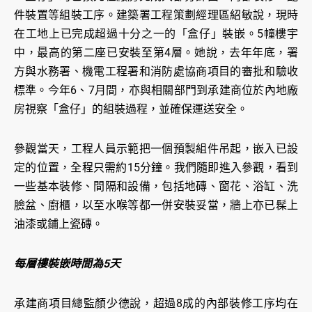
件裝置等組裝工序。建築署工程策劃經理區紹敏說，現時
在工地上已完成超過十分之一的「盒仔」裝嵌。5幢樓宇
中，最高的第二座已安裝至第4層。她說，去年年底，署
方與水務署、機電工程署和消防處協商項目的審批和驗收
標準。今年6、7月間，亦與相關部門到承建商位於內地廠
房視察「盒仔」的組裝過程，並確保運送安全。
參觀當天，工程人員示範把一個預製組件吊起，嵌入已設
定的位置，全程只需約15分鐘。我們隨即進入參觀，看到
一些基本裝修、間隔和設備，包括地磚、窗花、浴缸、洗
臉盆、廚櫃，以至水喉等都一併安裝妥當，牆上亦已髹上
油漆或鋪上瓷磚。
每層樓裝嵌時間為5天
承建商項目總監顏少德說，超過8成的內部裝修工序均在