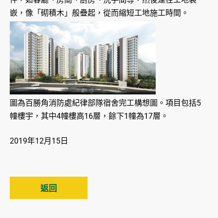
嵌，像「砌積木」般疊起，從而縮短工地施工時間。
圖為百勝角消防處紀律部隊宿舍完工構想圖。項目包括5
幢樓宇，其中4幢樓高16層，餘下1幢為17層。
2019年12月15日
返回