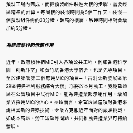
預製工場內完成，而把預製組件裝進大樓的步驟，需要經
過精準的計算。每層樓的裝嵌時間為5個工作天，裝嵌一
個預製組件需約30分鐘，較高的樓層，吊運時間相對會增
加約5分鐘。
為建造業界起示範作用
近年，政府積極把MiC引入各項公共工程，例如香港科學
園「創新斗室」和黃竹坑香港大學宿舍，也是先導項目。
至於建築署第二個應用MiC的項目─「古洞北新發展區第
29區特建福利服務綜合大樓」亦將於本月動工。我期望透
過在公營項目中試行MiC，能為建造業起示範作用，增加
業界採用MiC的信心。長遠而言，希望透過這項對香港來
說相當新的建築技術，令業界克服近年面對的嚴峻挑戰，
如成本高昂、勞工短缺等問題，共同推動建造業界可持續
發展。