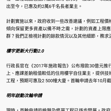
出至今，已惠及約2萬6千名長者業主。
計劃實施以來，政府收到一些改善建議，例如工程價
傾向保留更多資產以備不時之需，計劃的資產上限應
群？我們正檢視計劃的餘款情況以及其他細節，務求
樓宇更新大行動2.0
行政長官在《2017年施政報告》公布撥款30億元推
上、應課差餉租值較低的住用樓宇自住業主，提供技
工程，預期可惠及2 500幢大廈。首輪申請去年10
明年啟動次輪申請
現時，首輪申請的檢驗及修葺工程已逐步開展。政府