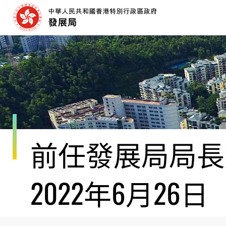
跳
至
內
容
開
始
前任發展局局長黃
2022年6月26日