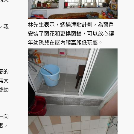
林先生表示，透過津貼計劃，為窗戶
。我
安裝了窗花和更換窗鎖，可以放心讓
年幼孫兒在屋內爬高爬低玩耍。
廈的
無大
啓動
一向
惠，