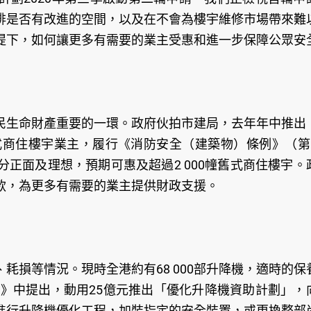
排是否有改進的空間，以及在不會為樓宇維修市場帶來難
提下，如何讓更多有需要的業主受惠和進一步保障公眾安
民生命財產重要的一環。政府伙拍市建局，去年年中推出
式商住樓宇業主，履行《消防安全（建築物）條例》（第5
正面及理想，預期可惠及超過2 000幢舊式商住樓宇。
款，為更多有需要的業主提供財政支援。
耗損等情況。現時全港約有68 000部升降機，適時的保
告》中提出，動用25億元推出「優化升降機資助計劃」，
進行升降機優化工程，加裝指定的安全裝置，或更換整部