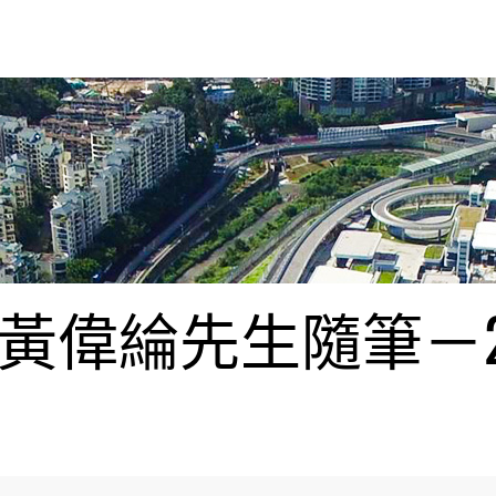
偉綸先生隨筆－20