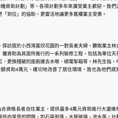
升降機資助計劃」等。各項計劃多年來廣受業主歡迎。我們
更「到位」的協助，更靈活地讓更多舊樓業主受惠。
，探訪居於小西灣富欣花園的一對長者夫婦，聽取業主林
」獲資助為其居所進行的一系列裝修工程，包括為單位天
缸、更換殘破的座廁連去水喉、總電掣箱等。林先生指，
額資助4萬元，確切地改善了居住環境，我也為他們感
，為合資格長者自住業主，提供最多4萬元資助進行大廈維
居所內常見的問題，如石屎剝落、水管破損、滲水等。計