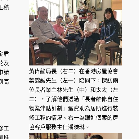
正積
金盾
花及
黃偉綸局長（右二）在香港房屋協會
申請
葉錦誠先生（左一）陪同下，探訪兩
到高
位長者業主林先生（中）和太太（左
二），了解他們透過「長者維修自住
物業津貼計劃」獲資助為居所進行裝
修工程的情況。右一為跟進個案的房
協客戶服務主任潘曉琳。
修工
劃推