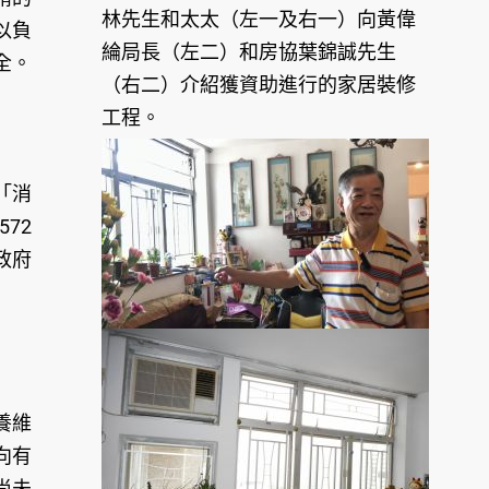
林先生和太太（左一及右一）向黃偉
以負
綸局長（左二）和房協葉錦誠先生
全。
（右二）介紹獲資助進行的家居裝修
工程。
「消
72
政府
養維
向有
尚未