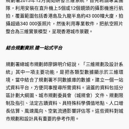
規劃署2015年12月開始研發三維系統，首先聘請專業團
隊，利用安裝在直升機上5個或12個鏡頭的攝影機進行航
拍，覆蓋範圍包括香港島及九龍半島約43 000幢大廈，拍
攝超過340 000張照片，然後利用專業軟件，把航空照片
整合為三維實景模型，呈現香港城市景觀。
結合規劃資訊 建一站式平台
規劃署總城市規劃師廖錦明介紹說，「三維規劃及設計系
統」其中一項主要功能，是把各類型數據顯示於三維環
境，當中結合了規劃署不同數據庫的數據，建立一個一站
式資料平台，方便同事搜尋所需資料。涵蓋的資料包括分
區計劃大綱圖、城市規劃委員會（城規會）文件、規劃限
制及指引、法定古蹟資料、具特殊科學價值地點、人口增
長估算、風速風向、空氣流通影響評估等。這些資料對城
市規劃和設計具有重要的參考作用。