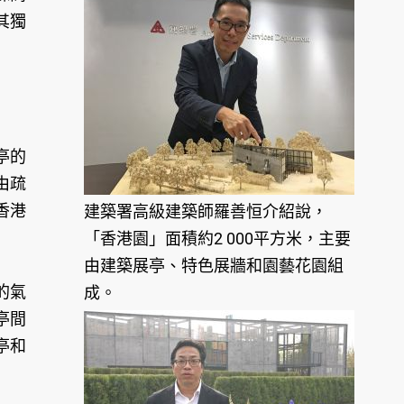
其獨
亭的
由疏
香港
建築署高級建築師羅善恒介紹說，
「香港園」面積約2 000平方米，主要
由建築展亭、特色展牆和園藝花園組
的氣
成。
亭間
亭和