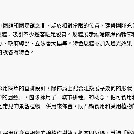
中國館和國際館之間，處於相對當眼的位置，建築團隊充
色展牆，吸引不少遊客駐足觀賞。展牆展示維港兩岸的輪廓
心、政府總部、立法會大樓等。特色展牆亦加入燈光效果
日夜各有特色。
採用簡單的直排設計，除佈局上配合建築展亭幾何的形狀
中的園藝」，團隊採用了「城市耕種」的概念，把可食用
他常見的景觀植物一併用來佈置，既凸顯食用和藥用植物
別採用與身高相若的檜柏作樹籬，把空間分隔，營造「秘