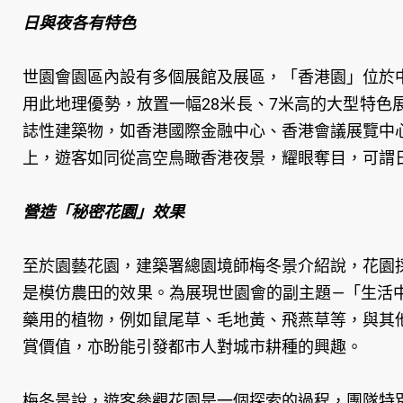
日與夜各有特色
世園會園區內設有多個展館及展區，「香港園」位於
用此地理優勢，放置一幅28米長、7米高的大型特
誌性建築物，如香港國際金融中心、香港會議展覽中
上，遊客如同從高空鳥瞰香港夜景，耀眼奪目，可謂
營造「秘密花園」效果
至於園藝花園，建築署總園境師梅冬景介紹說，花園
是模仿農田的效果。為展現世園會的副主題—「生活
藥用的植物，例如鼠尾草、毛地黃、飛燕草等，與其
賞價值，亦盼能引發都市人對城市耕種的興趣。
梅冬景說，遊客參觀花園是一個探索的過程，團隊特