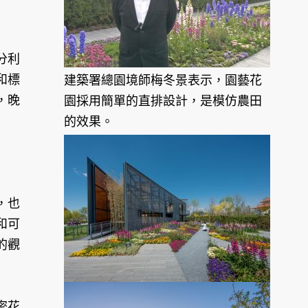
分利
和標
建築署總園境師梅冬景表示，園藝花
，晚
園採用簡單的直排設計，是模仿農田
的效果。
，也
和可
的觀
密花