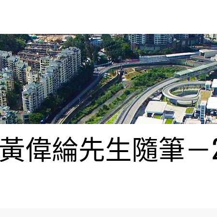
偉綸先生隨筆－20