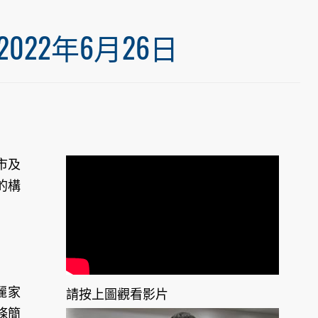
22年6月26日
市及
的構
麗家
請按上圖觀看影片
條簡