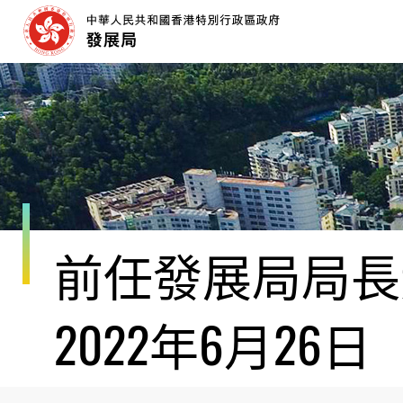
跳
至
內
容
開
始
前任發展局局長黃
2022年6月26日