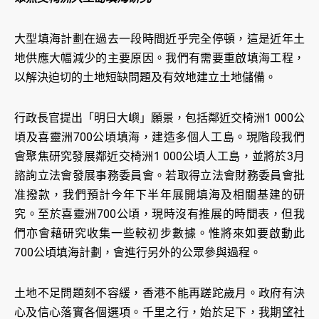
大型填海計劃在過去一段時間近乎完全停頓，這是近年土
地供應大幅減少的主要原因。我們有需要重啟填海工程，
以解決迫切的土地短缺問題及有效地建立土地儲備。
行政長官提出「明日大嶼」願景，包括鄰近交椅洲1 000公
頃及喜靈洲700公頃填海，建造多個人工島。現階段我們
會聚焦研究發展鄰近交椅洲1 000公頃人工島，並將於3月
諮詢立法會發展事務委員會。若取得立法會財務委員會批
准撥款，我們預計今年下半年展開填海及相關基建的研
究。至於喜靈洲700公頃，現時沒有推展的時間表，但我
們亦會藉研究收集一些較初步數據。惟將來如要啟動此
700公頃填海計劃，會進行另外的公眾參與過程。
土地不足問題刻不容緩，香港不能再蹉跎歲月。政府有決
心及信心落實各個選項。千里之行，始於足下，我期望社