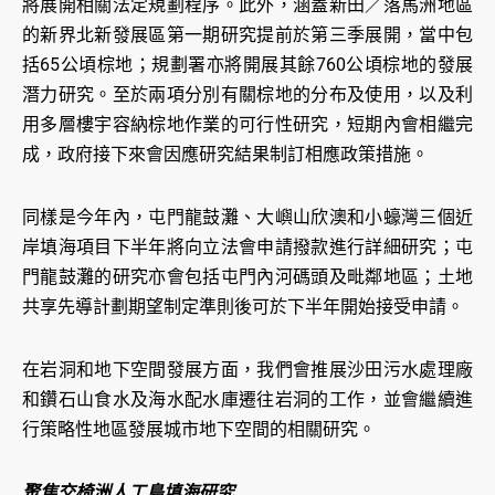
將展開相關法定規劃程序。此外，涵蓋新田／落馬洲地區
的新界北新發展區第一期研究提前於第三季展開，當中包
括65公頃棕地；規劃署亦將開展其餘760公頃棕地的發展
潛力研究。至於兩項分別有關棕地的分布及使用，以及利
用多層樓宇容納棕地作業的可行性研究，短期內會相繼完
成，政府接下來會因應研究結果制訂相應政策措施。
同樣是今年內，屯門龍鼓灘、大嶼山欣澳和小蠔灣三個近
岸填海項目下半年將向立法會申請撥款進行詳細研究；屯
門龍鼓灘的研究亦會包括屯門內河碼頭及毗鄰地區；土地
共享先導計劃期望制定準則後可於下半年開始接受申請。
在岩洞和地下空間發展方面，我們會推展沙田污水處理廠
和鑽石山食水及海水配水庫遷往岩洞的工作，並會繼續進
行策略性地區發展城市地下空間的相關研究。
聚焦交椅洲人工島填海研究