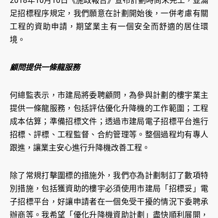
2018年10月10日《施政報告》宣布計劃時尚未完工，並滿
足招標程序規定，我們願意在計劃開始後，一併考慮有關
工程的資助申請，期望業主有一個安全而舒適的居住環
境。
顧問提供一條龍服務
何總監表示，市建局將委聘顧問，為參與計劃的樓宇業主
提供一條龍服務，包括評估優化升降機的工作範圍；工程
成本估算；準備招標文件；透過市建局電子招標平台進行
招標、評標、工程監督、合約管理等。整個過程均有專人
跟進，讓業主安心進行升降機改善工程。
除了常規打擊圍標的措施外，我們亦為計劃制訂了數項特
別措施，包括獲資助的樓宇必須使用市建局「招標妥」電
子招標平台，好讓申請者在一個免受干擾的情況下委聘承
辦商等。我希望「優化升降機資助計劃」盡快順利展開，