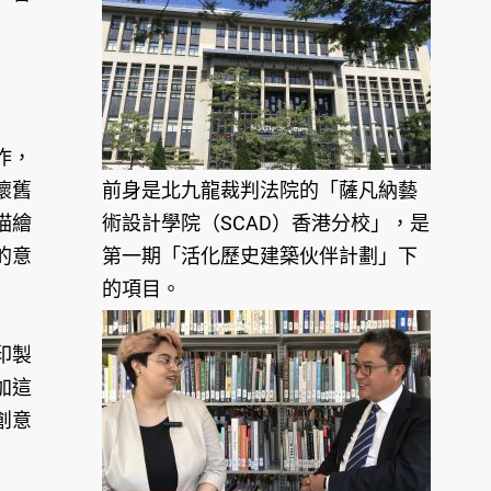
作，
懷舊
前身是北九龍裁判法院的「薩凡納藝
描繪
術設計學院（SCAD）香港分校」，是
的意
第一期「活化歷史建築伙伴計劃」下
的項目。
印製
加這
創意