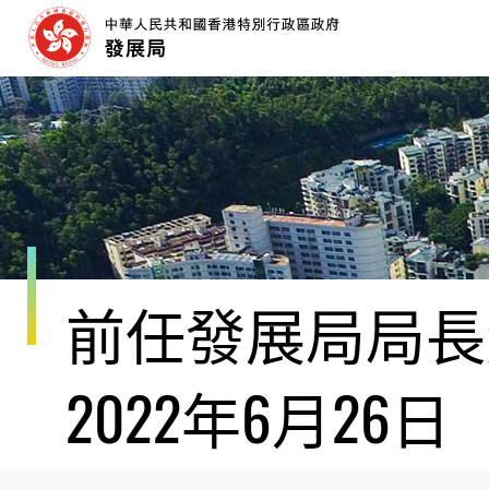
跳
至
內
容
開
始
前任發展局局長黃
2022年6月26日