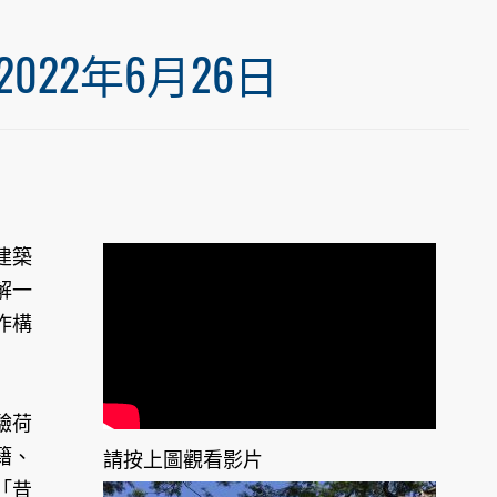
22年6月26日
建築
解一
作構
驗荷
籍、
請按上圖觀看影片
「昔