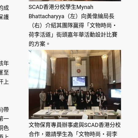
SCAD香港分校學生Mynah
的成
Bhattacharyya（左）向黃偉綸局長
保護
（右）介紹其團隊贏得「文物時尚‧
荷李活道」街頭嘉年華活動設計比賽
的方案。
該年
運至
杆上
i)帶
第一
文物保育專員辦事處與SCAD香港分校
銅色
合作，邀請學生為「文物時尚‧荷李
添上