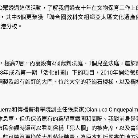
公眾透過這個活動，了解我們過去十年在文物保育工作上
，其中5個更榮獲「聯合國教科文組織亞太區文化遺產
香港分校。
道，樓高7層，內裏設有4個裁判法庭、1個兒童法庭，屬於
08年成為第一期「活化計劃」下的項目，2010年開始營
銅製及設有飾釘的大門、位於大堂的花崗石樓梯，以及欄
erra和傳播藝術學院副主任張樂家(Gianluca Cinquepalm
休息室，但仍保留原有的羈留室鐵閘和間隔。我對前身是
市民參觀時還可以看到俗稱「犯人欄」的被告席，以及青
一些可隨意更換的大型藝術裝置，為原本刻板嚴肅的地方