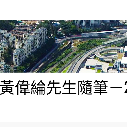
偉綸先生隨筆－20