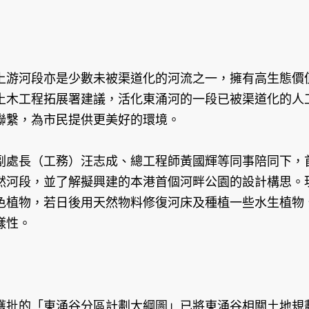
上游河段亦是少數未被渠道化的河流之一，擁有高生態價
土木工程拓展署建議，活化東涌河的一段已被渠道化的人
聯繫，為市民提供更美好的環境。
副處長（工務）汪志成、總工程師黃國輝等同事陪同下，
然河段，並了解擬興建的本港首個河畔公園的設計構思。
色植物，若日後用天然物料修復河床及種植一些水生植物
樣性。
獲批的「東涌谷分區計劃大綱圖」已將東涌谷相關土地規