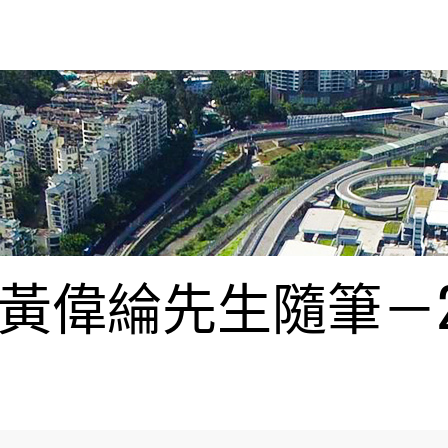
偉綸先生隨筆－20