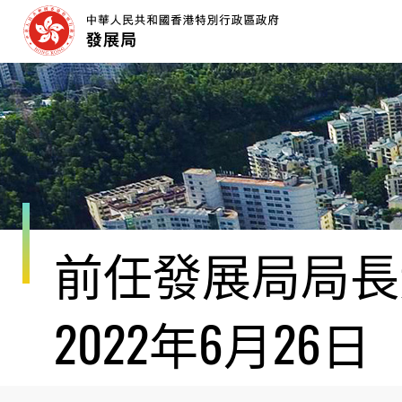
跳
至
內
容
開
始
前任發展局局長黃
2022年6月26日