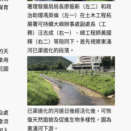
署理發展局局長廖振新（左二）和政
保育
治助理馮英倫（左一）在土木工程拓
展署可持續大嶼辦事處副處長（工
務）汪志成（右一）、總工程師黃國
輝（右二）等陪同下，首先視察東涌
河已渠道化的段落。
的天
樂用
花園
已渠道化的河道日後經活化後，可恢
及處
復天然面貌及促進生物多樣性。圖為
會流
東涌河下游。
加入