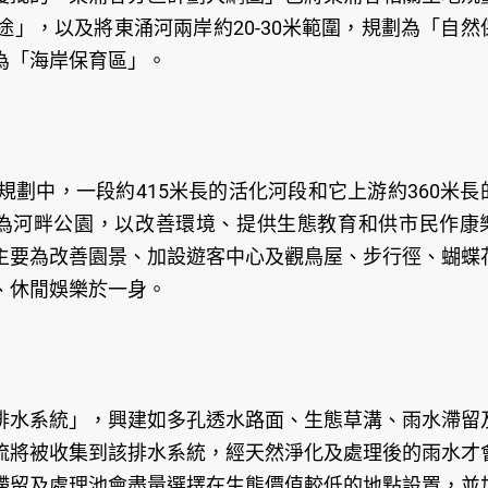
」，以及將東涌河兩岸約20-30米範圍，規劃為「自然
為「海岸保育區」。
劃中，一段約415米長的活化河段和它上游約360米長
設為河畔公園，以改善環境、提供生態教育和供市民作康
主要為改善園景、加設遊客中心及觀鳥屋、步行徑、蝴蝶
、休閒娛樂於一身。
排水系統」，興建如多孔透水路面、生態草溝、雨水滯留
流將被收集到該排水系統，經天然淨化及處理後的雨水才
滯留及處理池會盡量選擇在生態價值較低的地點設置，並