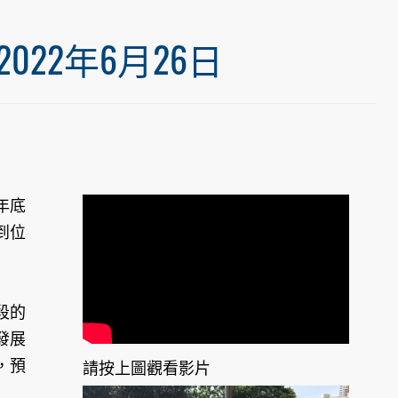
22年6月26日
年底
到位
段的
發展
，預
請按上圖觀看影片