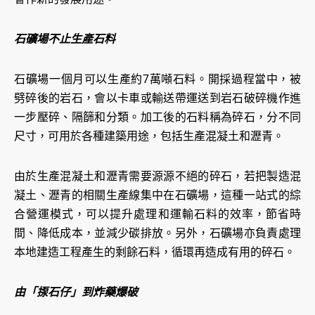
石礦場不止生產石料
石礦場一個月可以生產約7萬噸石料。開採過程當中，被
劈碎後的岩石，會以卡車或輸送帶運送到岩石破碎機作進
一步壓碎、隔篩和分類。加工後的石料稱為碎石，分不同
尺寸，可用於各種建築用途，包括生產混凝土和瀝青。
由於生產混凝土和瀝青需要源源不絕的碎石，若把製造混
凝土、瀝青的相關生產線集中在石礦場，這種一站式的綜
合營運模式，可以提升處理和運輸石料的效率，節省時
間、降低成本，並減少碳排放。另外，石礦場亦負責處理
本地建造工程產生的剩餘石料，循環再造成有用的碎石。
由「揼石仔」到炸藥爆破