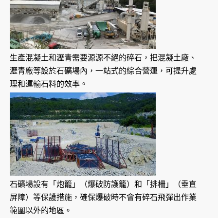
生產混凝土和瀝青需要源源不絕的碎石，把混凝土廠、
瀝青廠等設於石礦場內，一站式的綜合營運，可提升處
理和運輸石料的效率。
石礦場設有「炮籠」（爆破防護籠）和「排柵」（垂直
屏障）等保護措施，確保爆破時不會有碎石飛彈出作業
範圍以外的地區。