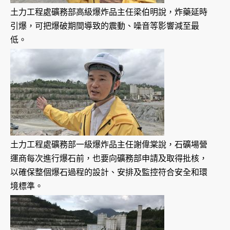
土力工程處礦務部高級爆炸品主任梁伯明說，炸藥延時
引爆，可把爆破期間導致的震動、噪音等影響減至最
低。
土力工程處礦務部一級爆炸品主任謝偉棠說，石礦場營
運商每次進行爆石前，也要向礦務部申請及取得批核，
以確保整個爆石過程的設計、安排及監控符合安全和環
境標準。