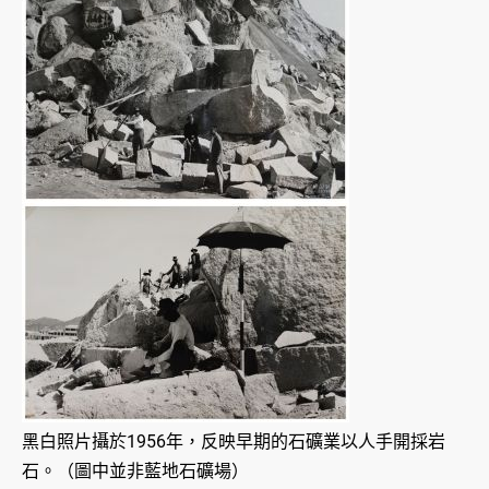
黑白照片攝於1956年，反映早期的石礦業以人手開採岩
石。（圖中並非藍地石礦場）