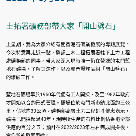
土拓署礦務部帶大家「開山劈石」
上星期，我為大家介紹有關香港石礦業發展的專題展覽。
今次特意再走近一點，邀請土木工程拓展署轄下土力工程
處礦務部的同事，帶大家深入現時唯一仍在營運的屯門藍
地石礦場，了解其運作，以及部門爆炸品組「開山劈石」
的爆破工作。
藍地石礦場早於1960年代便有工人開採，及至1982年政府
才開始以合約形式管理。礦場位於屯門新市鎮北面約三公
里，佔地約30公頃。礦務部高級土力工程師孔健忠表示，
礦場已開採超過40年，現時所生產的石料比例佔香港全部
供應約百分之五；預計在2022/2023年左右完成開採後，
會作新的發展用途。