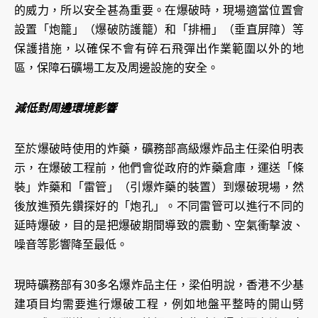
的威力，所以安全甚為重要。在爆破時，現場適當位置會
設置「炮籠」（爆破防護籠）和「排柵」（垂直屏障）等
保護措施，以確保不會有碎石飛彈出作業範圍以外的地
區，保障石礦場工友及周邊設施的安全。
減低對周邊環境影響
至於爆破時使用的炸藥，礦務部高級爆炸品主任梁伯明表
示，在爆破工程前，他們會從政府的炸藥倉庫，運送「條
裝」炸藥和「雷管」（引爆炸藥的裝置）到爆破現場，然
後放進預先鑽探好的「炮孔」。不同雷管可以進行不同的
延時爆破，目的是把爆破期間導致的震動、空氣衝擊波、
噪音等影響降至最低。
現時礦務部有30多名爆炸品主任，梁伯明說，香港不少基
建項目均需要進行爆破工程，例如地盤平整時的開山劈