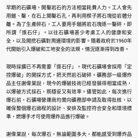
早期的石礦場，開鑿岩石的方法相當耗費人力。工人會先
用鎚、鑿，在石上開鑿石孔，再利用楔子將石塊從岩體分
離。為了生產碎石，工人要用手鎚將岩石塊逐一鑿碎，即
所謂「揼石仔」。以往石礦場甚少考慮工人的健康和安
全，以及開挖石礦對周邊環境的影響。隨着政府於1960年
代開始引入爆破和工地安全的法規，情況逐漸得到改善。
現時採擴已不再需要「揼石仔」。現代石礦場會採用「定
控爆破」的開採方式，把天然岩石破碎。礦務部一級爆炸
品主任謝偉棠說，現今的爆破技術已經發展得相當成熟，
以爆破方式採石，既穩妥又有效率。儘管如此，每次進行
爆石前，石礦場營運商均需向礦務部申請及取得批核，以
確保整個爆石過程的設計、安排及監控符合安全和環境標
準，燃爆手才可使用爆炸品進行爆破。
謝偉棠說，每次爆石，無論範圍多大，都能感受到爆炸品