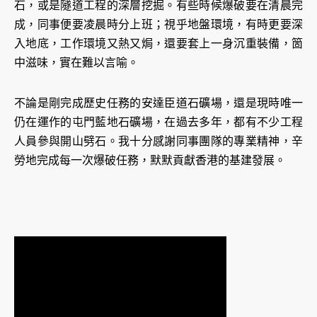
石，或是隧道工程的深層挖掘。有些時候爆破要在清晨完
成，同事便要凌晨時分上班；視乎地盤環境，有時更要深
入地底，工作環境又熱又焗，還要套上一身沉重裝備，箇
中滋味，實在難以言喻。
不論是剛完成歷史任務的安達臣道石礦場，還是現時唯一
仍在運作的屯門藍地石礦場，在過去多年，都有不少工程
人員參與開山劈石。我十分感謝同事團隊的專業精神，辛
勞地完成每一次爆破任務，默默貢獻香港的基建發展。