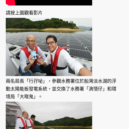
請按上圖觀看影片
兩名局長「行孖咇」，參觀水務署位於船灣淡水湖的浮
動太陽能板發電系統，並交換了水務署「滴惜仔」和環
境局「大嘥鬼」。