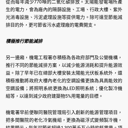
從而每年減少770噸的二氧化碳排放。太陽能發電場所產
生的電力，會為廠內的隔篩設施、工場、行政大樓、紫外
光消毒設施、污泥處理設施等提供電力。除可達至節能減
排目的外，更可節省污水處理廠的電費開支。
積極推行節能減排
另一邊廂，機電工程署亦積極為各政府部門及公營機構，
推行不同的節能減排方案，以減少能源消耗和提升能源效
益。除了早年已在總部大樓安裝太陽能光伏板系統外，還
積極推動將政府大樓內老化的空調設備更換為具高能效的
空調設備；將照明系統更換為LED照明系統；優化製冷機
組等，以達到減少政府建築物5%用電量的目標。
機電署早前便聯同醫院管理局引入創新的能源管理項目，
把多間醫院的老化冷氣機組，更換為磁浮式變頻製冷機，
結果顯示，每年可節省超過1,300萬千瓦小時的耗電量。項