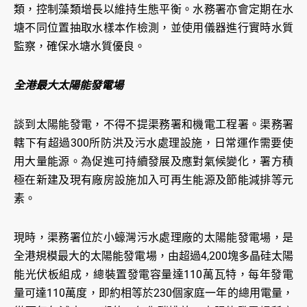
類，控制藻類增長以維持生態平衡。水務署亦會定期在水
塘不同位置抽取水樣本作檢測，並使用儀器進行實時水質
監察，確保水塘水質優良。
全港最大太陽能發電場
談到太陽能發電，不得不提渠務署和機電工程署。渠務署
轄下有超過300所防洪及污水處理設施，日常運作需要使
用大量能源。為促進可持續發展及應對氣候變化，署方積
極在新建及現有廠房設施加入可再生能源及節能減排等元
素。
現時，渠務署位於小蠔灣污水處理廠的太陽能發電場，是
全港規模最大的太陽能發電場，由超過4,200塊多晶硅太陽
能光伏板組成，總裝置發電容量達110萬瓦特，每年發電
量可達110萬度，即約相等於230個家庭一年的總用電量，