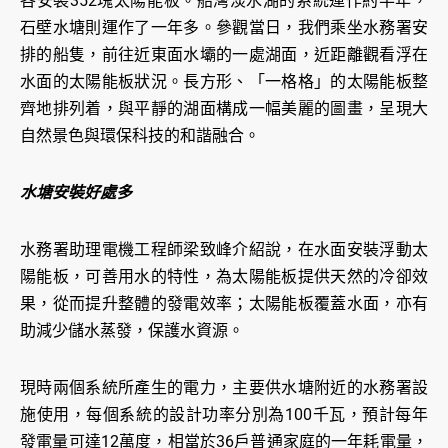
各安裝352塊太陽能板。船灣淡水湖的系統運作約半年，
石壁水塘則運作了一年多。參觀當日，我們乘坐水務署安
排的船隻，前往近東面水壩的一處湖面，近距離觀看浮在
水面的太陽能板狀況。長方形、「一格格」的太陽能板整
齊地排列着，與平靜的湖面構成一幅美麗的圖畫，呈現大
自然景色與環保科技的和諧融合。
水塘安裝好處多
水務署助理電機工程師梁致峰介紹說，在水面安裝浮動太
陽能板，可善用水的特性，為太陽能板提供天然的冷卻效
果，從而提升整體的發電效率；太陽能板覆蓋水面，亦有
助減少儲水蒸發，保護水資源。
現時兩個系統所產生的電力，主要供水塘附近的水務署設
施使用，每個系統的設計功率分別為100千瓦，預計每年
發電量可達12萬度，相當於36戶普通家庭的一年耗電量，