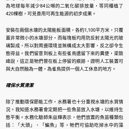
為地球每年減少84公噸的二氧化碳排放量，等同種植了
420棵樹，可見善用可再生能源的初步成果。
安裝在兩個水塘的太陽能板面積，各約1,100平方米，只覆
蓋非常微小的水塘部分，而每塊板均用防反射太陽光的玻
璃製成，所以對周邊環境並無構成太大影響，反之卻令生
態得益。我們留意到板上有些雀鳥遺留下來的糞便，梁致
峰說，這正是牠們曾在板上停留的痕跡，證明人工裝置可
與大自然融為一體，為雀鳥提供一個人工休息的地方。
確保水質清潔
除了推動環保節能工作，水務署也十分重視水塘的水質情
況。我知道水務署會定期把一些魚苗放入水塘，以維持生
態平衡。水務化驗師朱益輝表示，他們放置的魚苗種類包
括：「大頭」、「鯿魚」等，牠們可協助吃掉水中的藻