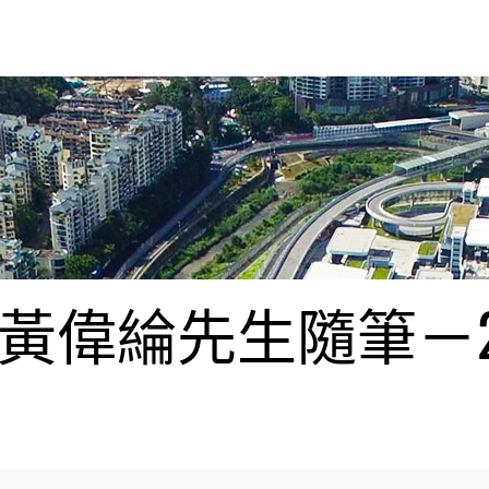
偉綸先生隨筆－20