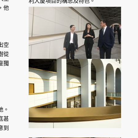
利大廈項目的構思及特色。
，他
出空
樹從
座獨
地。
底甚
意到