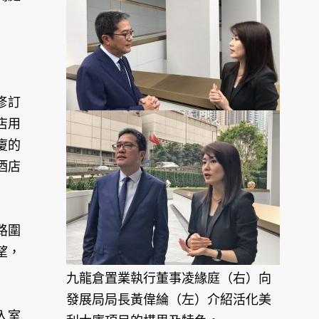
修訂
店用
廈的
酒店
路圍
望，
九龍倉置業執行董事凌緣庭（右）向
發展局局長黃偉綸（左）介紹活化美
入室