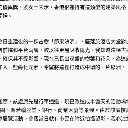
的優異獎。凌女士表示，香港很難得有這類型的建築風格
開揚。
今日重建後的一棵古樹「節果決明」，座落於酒店大堂對
店前院和平台兩層，較以往更易吸收陽光。我知道這棵古
，確保其不受影響，現在已長出茂盛的樹葉和花朵，為這
加入一些綠化元素，希望將這裡打造成中環的一片綠洲。
迴廊，該處原先是行車通道，現已改造成半露天的活動場
園、聖若翰座堂、銀行、商業大廈等景觀。由於該處樓
意展覽活動。參觀當日就有市民在附近拍攝留影。我亦注