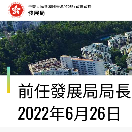
跳
至
內
容
開
始
前任發展局局長黃
2022年6月26日