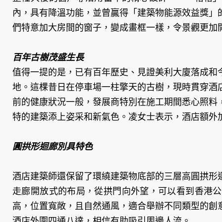
內，具有降溫功能，並曾贏得「建築物能源效益獎」
們特意加大房間的窗子，變成畫框一樣，令景觀更加
百年古樹茂盛生長
值得一提的是，已有百年歷史、見證美利大廈落成和
地。這棵昔日在停車場一柱擎天的古樹，現時貫穿酒
前的健康狀況一般，發展商特別在施工期間悉心照料
特的建築添上姿采和新氣色。凌女士表示，酒店額外
圓拱形迴廊別具特色
酒店建築師還保留了環繞建築物底部的三層高圓拱形
走廊開放式的布局，從拱門向外望，可以看到香港公
高，位置寬敞，且自然通風，適合舉辦不同類型的創
酒店外圍四通八達，相信有助吸引周邊人流。