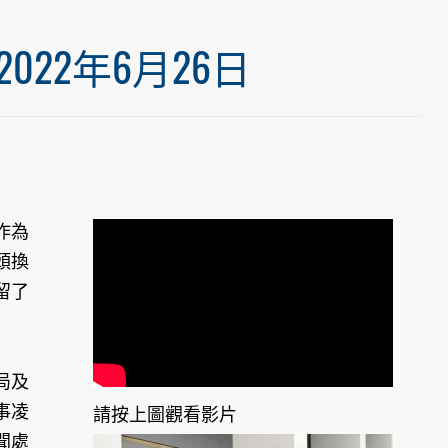
22年6月26日
作為
頭換
留了
局及
事凌
請按上圖觀看影片
聞處